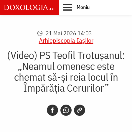
Skip
Meniu
to
main
Main
content
navigation
21 Mai 2026 14:03
Arhiepiscopia Iaşilor
(Video) PS Teofil Trotușanul:
„Neamul omenesc este
chemat să-și reia locul în
Împărăția Cerurilor”