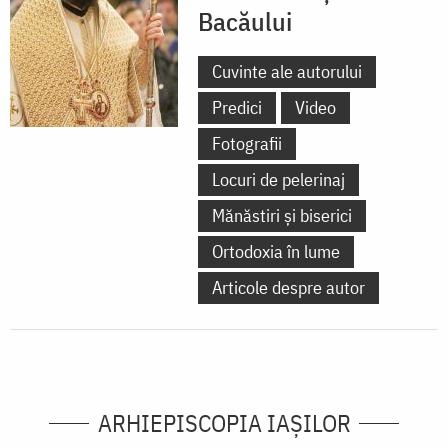
Bacăului
Cuvinte ale autorului
Predici
Video
Fotografii
Locuri de pelerinaj
Mănăstiri și biserici
Ortodoxia în lume
Articole despre autor
ARHIEPISCOPIA IAŞILOR