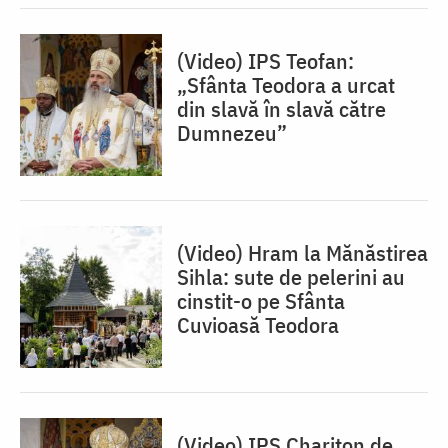
(Video) IPS Teofan:
„Sfânta Teodora a urcat
din slavă în slavă către
Dumnezeu”
(Video) Hram la Mănăstirea
Sihla: sute de pelerini au
cinstit-o pe Sfânta
Cuvioasă Teodora
(Video) IPS Chariton de