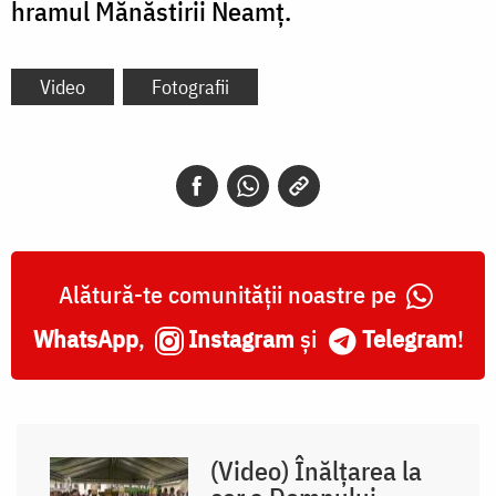
hramul Mănăstirii Neamț.
Video
Fotografii
Alătură-te comunității noastre pe
WhatsApp
,
Instagram
și
Telegram
!
(Video) Înălțarea la