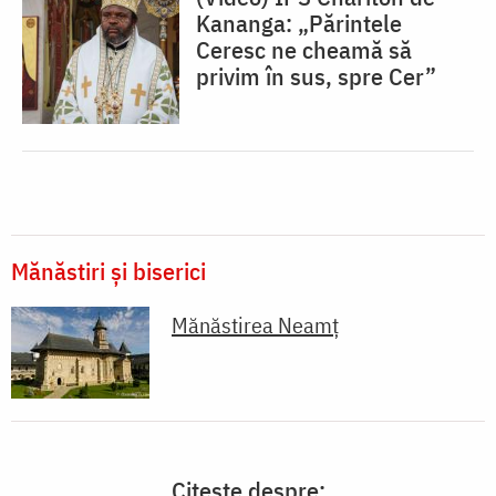
Kananga: „Părintele
Ceresc ne cheamă să
privim în sus, spre Cer”
Mănăstiri și biserici
Mănăstirea Neamţ
Citește despre: