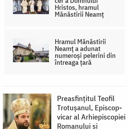
cer a Domnului
Hristos, hramul
Mănăstirii Neamț
Hramul Mănăstirii
Neamț a adunat
numeroși pelerini din
întreaga țară
Preasfințitul Teofil
Trotușanul, Episcop-
vicar al Arhiepiscopiei
Romanului și