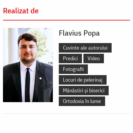
Realizat de
Flavius Popa
Cuvinte ale autorului
Predici
Video
Fotografii
Locuri de pelerinaj
Mănăstiri și biserici
Ortodoxia în lume