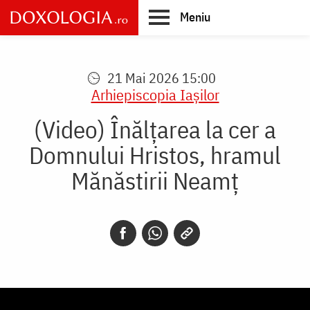
Skip
Meniu
to
main
Main
content
navigation
21 Mai 2026 15:00
Arhiepiscopia Iaşilor
(Video) Înălțarea la cer a
Domnului Hristos, hramul
Mănăstirii Neamț