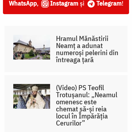
WhatsApp
,
Instagram
și
Telegram
!
Hramul Mănăstirii
Neamț a adunat
numeroși pelerini din
întreaga țară
(Video) PS Teofil
Trotușanul: „Neamul
omenesc este
chemat să-și reia
locul în Împărăția
Cerurilor”