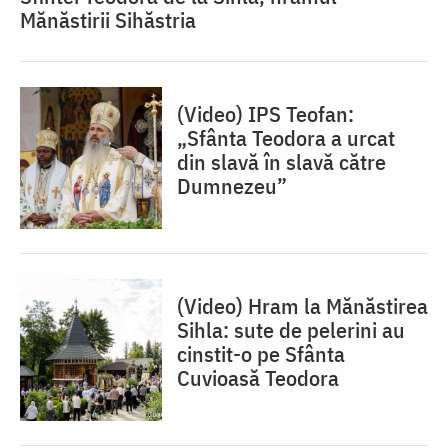
Mănăstirii Sihăstria
(Video) IPS Teofan:
„Sfânta Teodora a urcat
din slavă în slavă către
Dumnezeu”
(Video) Hram la Mănăstirea
Sihla: sute de pelerini au
cinstit-o pe Sfânta
Cuvioasă Teodora