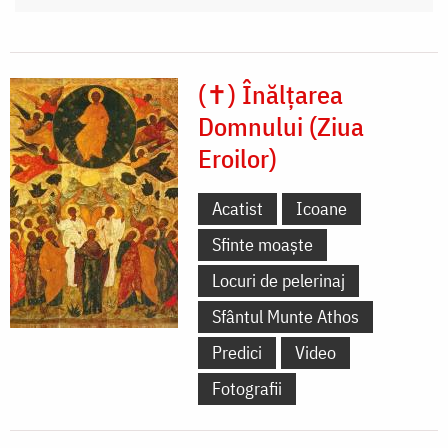
(✝) Înălțarea
Domnului (Ziua
Eroilor)
Acatist
Icoane
Sfinte moaște
Locuri de pelerinaj
Sfântul Munte Athos
Predici
Video
Fotografii