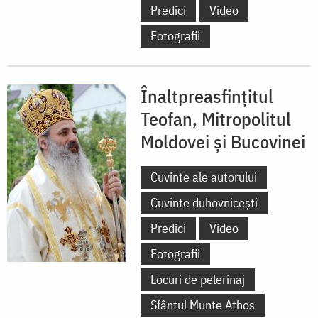
Predici
Video
Fotografii
Înaltpreasfințitul
Teofan, Mitropolitul
Moldovei și Bucovinei
Cuvinte ale autorului
Cuvinte duhovnicești
Predici
Video
Fotografii
Locuri de pelerinaj
Sfântul Munte Athos