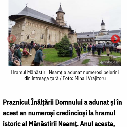
Hramul
Hramul Mănăstirii Neamț a adunat numeroși pelerini
din întreaga țară / Foto: Mihail Vrăjitoru
Mănăstirii
Neamț
a
Praznicul Înălțării Domnului a adunat și în
adunat
acest an numeroși credincioși la hramul
M
numeroși
istoric al Mănăstirii Neamț. Anul acesta,