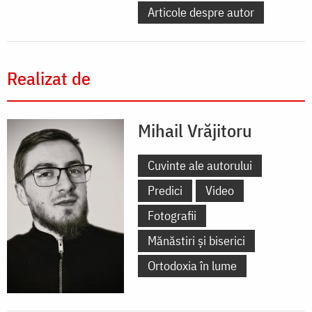
Articole despre autor
Realizat de
Mihail Vrăjitoru
Cuvinte ale autorului
Predici
Video
Fotografii
Mănăstiri și biserici
Ortodoxia în lume