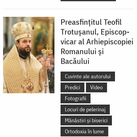
Preasfințitul Teofil
Trotușanul, Episcop-
vicar al Arhiepiscopiei
Romanului și
Bacăului
Cuvinte ale autorului
Predici
Video
Fotografii
Locuri de pelerinaj
Mănăstiri și biserici
Ortodoxia în lume