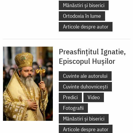
Mănăstiri și biserici
Ortodoxia în lume
Articole despre autor
Preasfințitul Ignatie,
Episcopul Hușilor
Cuvinte ale autorului
Cuvinte duhovnicești
Predici
Video
Fotografii
Mănăstiri și biserici
Articole despre autor