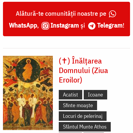
Alătură-te comunității noastre pe
WhatsApp
,
Instagram
și
Telegram
!
(✝) Înălțarea
Domnului (Ziua
Eroilor)
Acatist
Icoane
Sfinte moaște
Locuri de pelerinaj
Sfântul Munte Athos