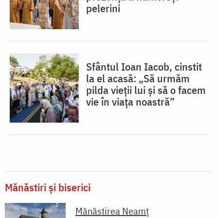
pelerini
Sfântul Ioan Iacob, cinstit
la el acasă: „Să urmăm
pilda vieții lui și să o facem
vie în viața noastră”
Mănăstiri și biserici
Mănăstirea Neamţ