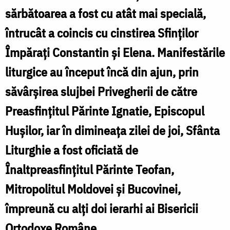
pelerini
sărbătoarea a fost cu atât mai specială,
din
întrucât a coincis cu cinstirea Sfinților
întreaga
Împărați Constantin și Elena. Manifestările
țară
liturgice au început încă din ajun, prin
p
/
săvârșirea slujbei Privegherii de către
d
Foto:
Preasfințitul Părinte Ignatie, Episcopul
î
Mihail
ț
Hușilor, iar în dimineața zilei de joi, Sfânta
Vrăjitoru
/
Liturghie a fost oficiată de
F
Înaltpreasfințitul Părinte Teofan,
M
Mitropolitul Moldovei și Bucovinei,
V
împreună cu alți doi ierarhi ai Bisericii
Ortodoxe Române.