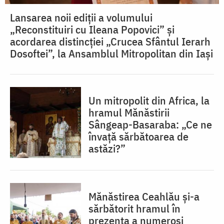
Lansarea noii ediții a volumului
„Reconstituiri cu Ileana Popovici” și
acordarea distincției „Crucea Sfântul Ierarh
Dosoftei”, la Ansamblul Mitropolitan din Iași
Un mitropolit din Africa, la
hramul Mănăstirii
Sângeap-Basaraba: „Ce ne
învață sărbătoarea de
astăzi?”
Mănăstirea Ceahlău și-a
sărbătorit hramul în
prezența a numeroși