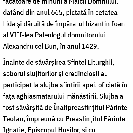
făcătoare de minuni a Maicii Domnului,
datând din anul 665, pictată în cetatea
Lida și dăruită de împăratul bizantin Ioan
al VIII-lea Paleologul domnitorului
Alexandru cel Bun, în anul 1429.
Înainte de săvârșirea Sfintei Liturghii,
soborul slujitorilor și credincioșii au
participat la slujba sfințirii apei, oficiată în
fața aghiasmatarului mănăstirii. Slujba a
fost săvârșită de Înaltpreasfințitul Părinte
Teofan, împreună cu Preasfințitul Părinte
Ignatie, Episcopul Hușilor, și cu