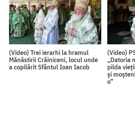
(Video) Trei ierarhi la hramul
(Video) P
Mănăstirii Crăiniceni, locul unde
„Datoria 
a copilărit Sfântul Ioan Iacob
pilda vieț
și moșteni
o”