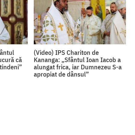
fântul
(Video) IPS Chariton de
ucură că
Kananga: „Sfântul Ioan Iacob a
tindeni”
alungat frica, iar Dumnezeu S-a
apropiat de dânsul”