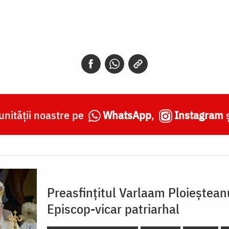
nității noastre pe
WhatsApp
,
Instagram
Preasfințitul Varlaam Ploieștean
Episcop-vicar patriarhal