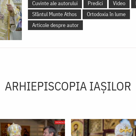
Cuvinte ale autorului
Predici
Video
Sfântul Munte Athos
Ortodoxia în lume
Articole despre autor
ARHIEPISCOPIA IAŞILOR