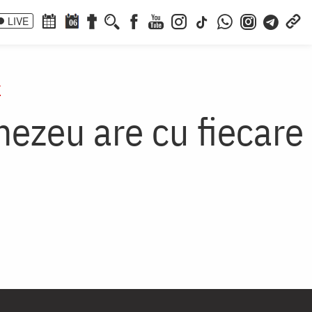
LIVE
06
r
ezeu are cu fiecare