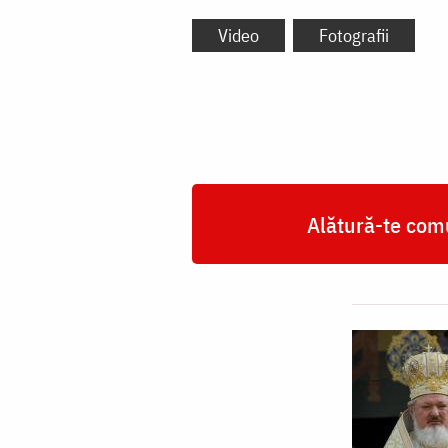
Video
Fotografii
Alătură-te comu