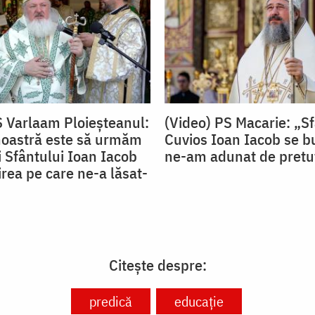
S Varlaam Ploieșteanul:
(Video) PS Macarie: „S
noastră este să urmăm
Cuvios Ioan Iacob se b
ii Sfântului Ioan Iacob
ne-am adunat de pretu
rea pe care ne-a lăsat-
Citește despre:
predică
educație