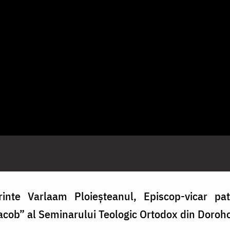
rinte Varlaam Ploieșteanul, Episcop-vicar patr
Iacob” al Seminarului Teologic Ortodox din Doroh