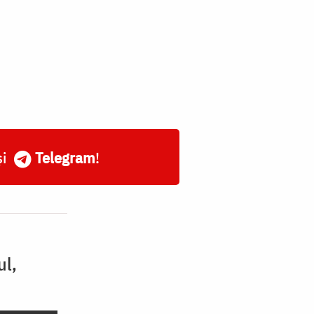
și
Telegram
!
ul,