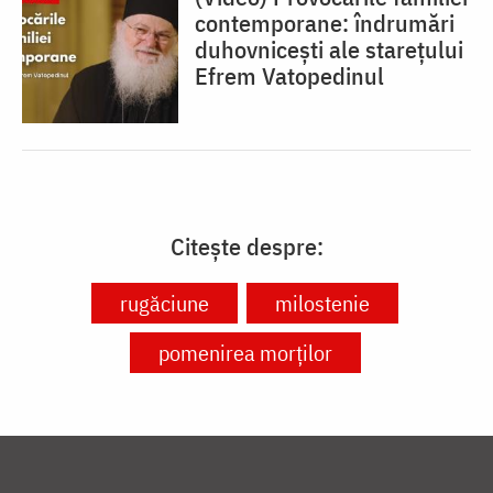
contemporane: îndrumări
duhovnicești ale starețului
Efrem Vatopedinul
Citește despre:
rugăciune
milostenie
pomenirea morților