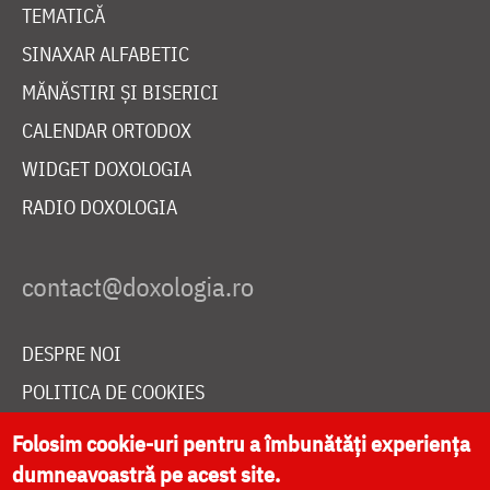
TEMATICĂ
SINAXAR ALFABETIC
MĂNĂSTIRI ȘI BISERICI
CALENDAR ORTODOX
WIDGET DOXOLOGIA
RADIO DOXOLOGIA
DESPRE NOI
POLITICA DE COOKIES
DONEAZĂ ONLINE PENTRU CATEDRALA NAȚIONALĂ
Folosim cookie-uri pentru a îmbunătăți experiența
dumneavoastră pe acest site.