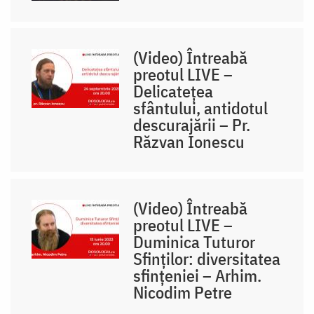
(Video) Întreabă
preotul LIVE –
Delicatețea
sfântului, antidotul
descurajării – Pr.
Răzvan Ionescu
(Video) Întreabă
preotul LIVE –
Duminica Tuturor
Sfinților: diversitatea
sfințeniei – Arhim.
Nicodim Petre