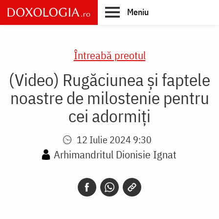
Skip
Meniu
to
main
Main
content
navigation
Întreabă preotul
(Video) Rugăciunea și faptele
noastre de milostenie pentru
cei adormiți
12 Iulie 2024 9:30
Arhimandritul Dionisie Ignat