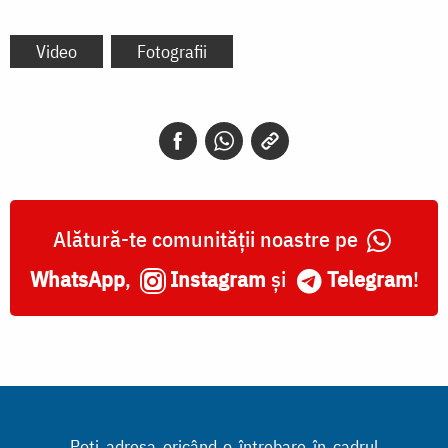
Video
Fotografii
Alătură-te comunității noastre pe
WhatsApp
,
Instagram
și
Telegram
!
Poți adresa oricând o întrebare în cadrul