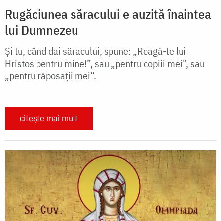
Rugăciunea săracului e auzită înaintea
lui Dumnezeu
Și tu, când dai săracului, spune: „Roagă-te lui
Hristos pentru mine!”, sau „pentru copiii mei”, sau
„pentru răposații mei”.
citește mai mult