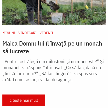
MINUNI - VINDECĂRI - VEDENII
Maica Domnului îl învață pe un monah
să lucreze
„Pentru ce trăiești din milostenii și nu muncești?” Și
monahul i-a răspuns înfricoșat: „Ce să fac, dacă nu
știu să fac nimic?” „Să faci linguri!” i-a spus și i-a
arătat cum se fac, i-a dat desigur și...
citește mai mult