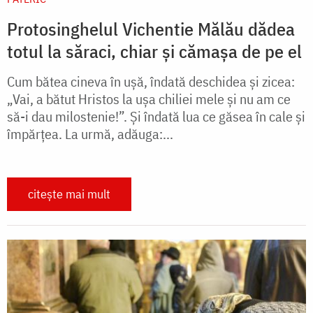
Protosinghelul Vichentie Mălău dădea
totul la săraci, chiar și cămașa de pe el
Cum bătea cineva în ușă, îndată deschidea și zicea:
„Vai, a bătut Hristos la ușa chiliei mele și nu am ce
să-i dau milostenie!”. Și îndată lua ce găsea în cale și
împărțea. La urmă, adăuga:...
citește mai mult