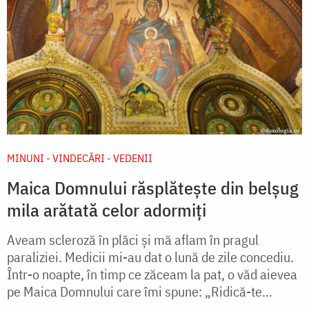
MINUNI - VINDECĂRI - VEDENII
Maica Domnului răsplătește din belșug
mila arătată celor adormiți
Aveam scleroză în plăci şi mă aflam în pragul
paraliziei. Medicii mi-au dat o lună de zile concediu.
Într-o noapte, în timp ce zăceam la pat, o văd aievea
pe Maica Domnului care îmi spune: „Ridică-te...