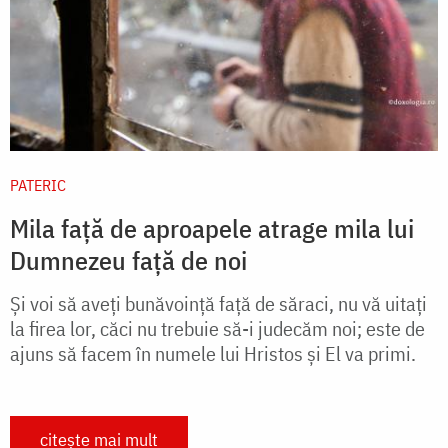
PATERIC
Mila față de aproapele atrage mila lui
Dumnezeu față de noi
Și voi să aveţi bunăvoinţă faţă de săraci, nu vă uitaţi
la firea lor, căci nu trebuie să-i judecăm noi; este de
ajuns să facem în numele lui Hristos şi El va primi.
citește mai mult