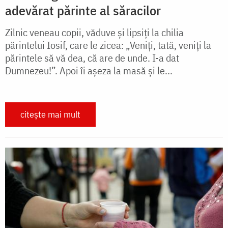
adevărat părinte al săracilor
Zilnic veneau copii, văduve şi lipsiţi la chilia
părintelui Iosif, care le zicea: „Veniţi, tată, veniţi la
părintele să vă dea, că are de unde. I-a dat
Dumnezeu!”. Apoi îi aşeza la masă şi le...
citește mai mult