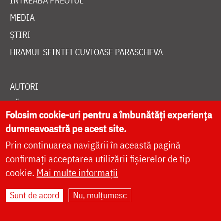
ÎNTREABĂ PREOTUL
MEDIA
ȘTIRI
HRAMUL SFINTEI CUVIOASE PARASCHEVA
AUTORI
PĂRINȚI DUHOVNICEȘTI
Folosim cookie-uri pentru a îmbunătăți experiența
MAICI CU VIAȚĂ DUHOVNICEASCĂ
dumneavoastră pe acest site.
TEMATICĂ
Prin continuarea navigării în această pagină
SINAXAR ALFABETIC
confirmați acceptarea utilizării fișierelor de tip
cookie.
Mai multe informații
MĂNĂSTIRI ȘI BISERICI
CALENDAR ORTODOX
Sunt de acord
Nu, mulțumesc
WIDGET DOXOLOGIA