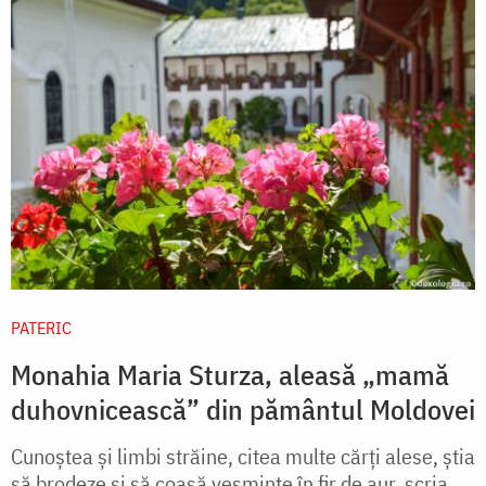
PATERIC
Monahia Maria Sturza, aleasă „mamă
duhovnicească” din pământul Moldovei
Cunoştea şi limbi străine, citea multe cărţi alese, ştia
să brodeze şi să coasă veşminte în fir de aur, scria