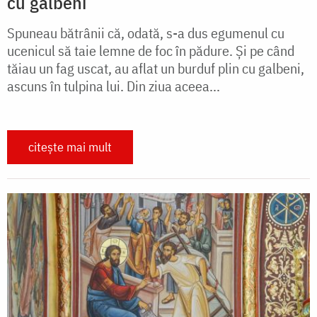
cu galbeni
Spuneau bătrânii că, odată, s-a dus egumenul cu
ucenicul să taie lemne de foc în pădure. Şi pe când
tăiau un fag uscat, au aflat un burduf plin cu galbeni,
ascuns în tulpina lui. Din ziua aceea...
citește mai mult