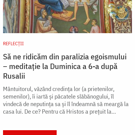
REFLECȚII
Să ne ridicăm din paralizia egoismului
– meditație la Duminica a 6-a după
Rusalii
Mântuitorul, văzând credința lor (a prietenilor,
semenilor), îi iartă și păcatele slăbănogului, îl
vindecă de neputința sa și îl îndeamnă să meargă la
casa lui. De ce? Pentru că Hristos a prețuit la...