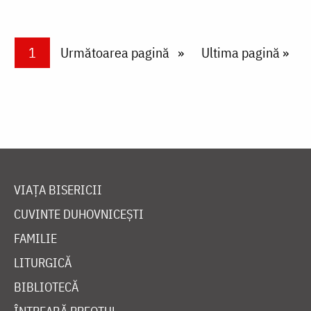
Paginare
Current page
1
Next page
Următoarea pagină
Last page
Ultima pagină »
VIAȚA BISERICII
CUVINTE DUHOVNICEȘTI
FAMILIE
LITURGICĂ
BIBLIOTECĂ