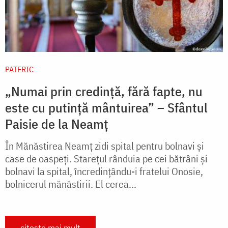
PATERIC
„Numai prin credință, fără fapte, nu
este cu putință mântuirea” – Sfântul
Paisie de la Neamț
În Mănăstirea Neamţ zidi spital pentru bolnavi şi
case de oaspeţi. Stareţul rânduia pe cei bătrâni şi
bolnavi la spital, încredinţându-i fratelui Onosie,
bolnicerul mănăstirii. El cerea...
citește mai mult