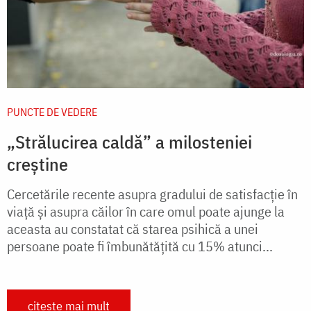
PUNCTE DE VEDERE
„Strălucirea caldă” a milosteniei
creștine
Cercetările recente asupra gradului de satisfacție în
viață și asupra căilor în care omul poate ajunge la
aceasta au constatat că starea psihică a unei
persoane poate fi îmbunătățită cu 15% atunci...
citește mai mult