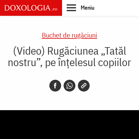
Skip
Meniu
to
main
Main
content
navigation
Buchet de rugăciuni
(Video) Rugăciunea „Tatăl
nostru”, pe înțelesul copiilor