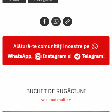
Alătură-te comunității noastre pe
WhatsApp
,
Instagram
și
Telegram
!
BUCHET DE RUGĂCIUNI
vezi mai multe »