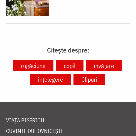
Citește despre:
rugăciune
copil
învățare
înțelegere
Clipuri
VIAȚA BISERICII
CUVINTE DUHOVNICEȘTI