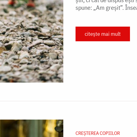
spune: „Am greșit”. Însea
citește mai mult
CREŞTEREA COPIILOR