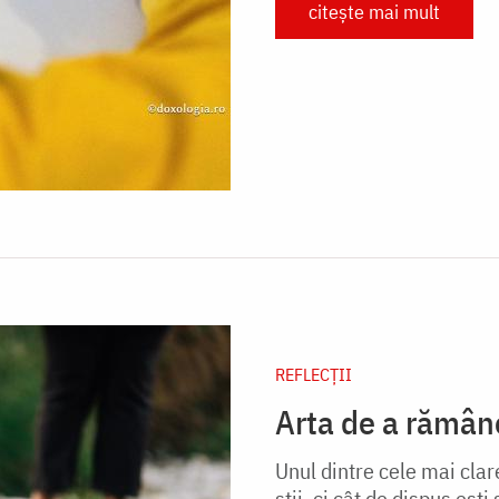
citește mai mult
REFLECȚII
Arta de a rămâne
Unul dintre cele mai clar
știi, ci cât de dispus eșt