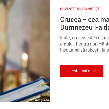
CUVINTE DUHOVNICEȘTI
Crucea – cea ma
Dumnezeu i-a d
Fiule, crucea este cea m
omului. Pentru noi, Mântu
înseam­nă să iubești, fiin
citește mai mult