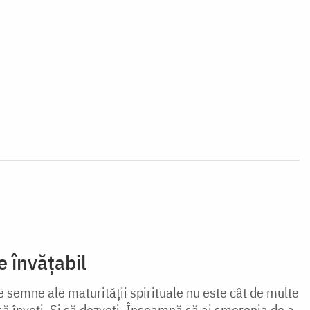
 învățabil
e semne ale maturității spirituale nu este cât de multe
i să înveți. Și să dezveți. Înseamnă să ai smerenia de a