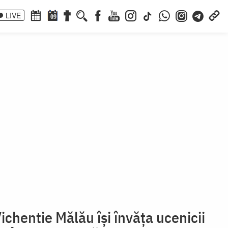
LIVE
09
ichentie Mălău își învăța ucenicii