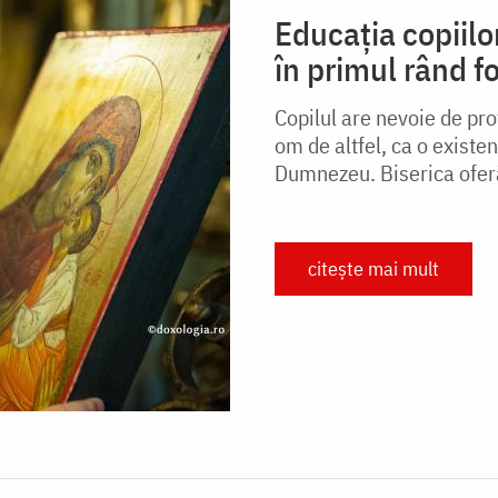
Educația copiilor
în primul rând f
Copilul are nevoie de prot
om de altfel, ca o existenț
Dumnezeu. Biserica oferă
citește mai mult