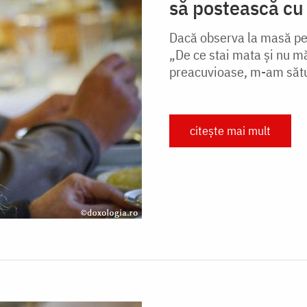
să postească cu
Dacă observa la masă pe 
„De ce stai mata şi nu m
preacuvioase, m-am sătura
citește mai mult