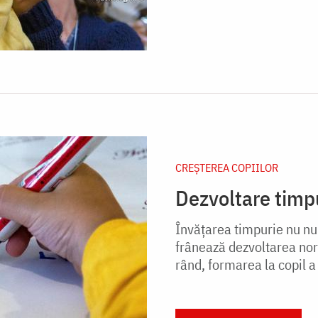
CREŞTEREA COPIILOR
Dezvoltare timpu
Învăţarea timpurie nu num
frânează dezvoltarea nor
rând, formarea la copil a i