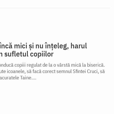
ncă mici și nu înțeleg, harul
 sufletul copiilor
onducă copiii regulat de la o vârstă mică la biserică.
te icoanele, să facă corect semnul Sfintei Cruci, să
curatele Taine....