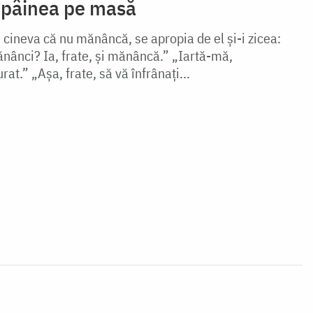
 pâinea pe masă
cineva că nu mănâncă, se apropia de el şi-i zicea:
ănânci? Ia, frate, şi mănâncă.” „Iartă-mă,
t.” „Aşa, frate, să vă înfrânaţi...