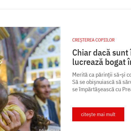
CREŞTEREA COPIILOR
Chiar dacă sunt î
lucrează bogat în
Merită ca părinții să-și c
Să se obișnuiască să săru
se împărtășească cu Prea
citește mai mult