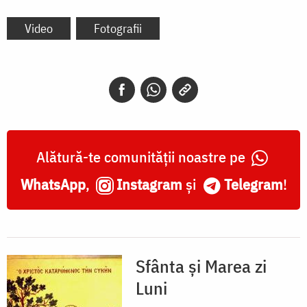
Video
Fotografii
Alătură-te comunității noastre pe
WhatsApp
,
Instagram
și
Telegram
!
Sfânta și Marea zi
Luni