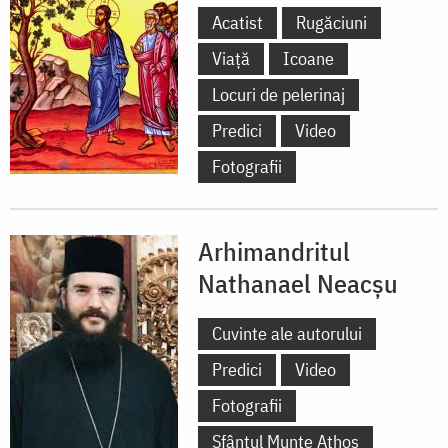
Acatist
Rugăciuni
Viață
Icoane
Locuri de pelerinaj
Predici
Video
Fotografii
Arhimandritul
Nathanael Neacşu
Cuvinte ale autorului
Predici
Video
Fotografii
Sfântul Munte Athos