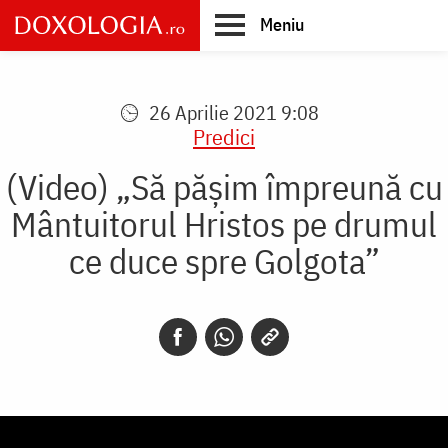
Skip
Meniu
to
main
Main
content
navigation
26 Aprilie 2021 9:08
Predici
(Video) „Să pășim împreună cu
Mântuitorul Hristos pe drumul
ce duce spre Golgota”