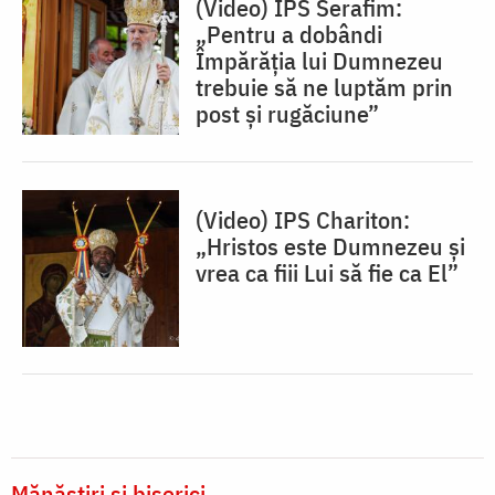
(Video) IPS Serafim:
„Pentru a dobândi
Împărăția lui Dumnezeu
trebuie să ne luptăm prin
post și rugăciune”
(Video) IPS Chariton:
„Hristos este Dumnezeu și
vrea ca fiii Lui să fie ca El”
Mănăstiri și biserici