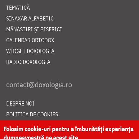
TEMATICĂ
SINAXAR ALFABETIC
MĂNĂSTIRI ȘI BISERICI
CALENDAR ORTODOX
WIDGET DOXOLOGIA
RADIO DOXOLOGIA
DESPRE NOI
POLITICA DE COOKIES
DONEAZĂ ONLINE PENTRU CATEDRALA NAȚIONALĂ
Folosim cookie-uri pentru a îmbunătăți experiența
dumneavoastră pe acest site.