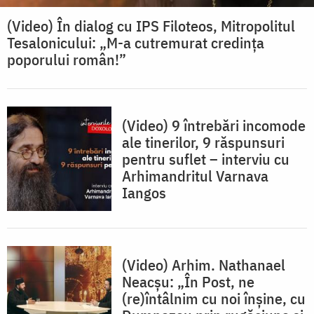
(Video) În dialog cu IPS Filoteos, Mitropolitul
Tesalonicului: „M-a cutremurat credința
poporului român!”
(Video) 9 întrebări incomode
ale tinerilor, 9 răspunsuri
pentru suflet – interviu cu
Arhimandritul Varnava
Iangos
(Video) Arhim. Nathanael
Neacşu: „În Post, ne
(re)întâlnim cu noi înşine, cu