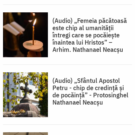
(Audio) „Femeia păcătoasă
este chip al umanității
întregi care se pocăiește
înaintea lui Hristos” –
Arhim. Nathanael Neacşu
(Audio) „Sfântul Apostol
Petru - chip de credinţă şi
de pocăinţă” - Protosinghel
Nathanael Neacşu