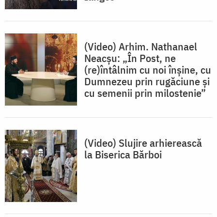
(Video) Arhim. Nathanael
Neacşu: „În Post, ne
(re)întâlnim cu noi înşine, cu
Dumnezeu prin rugăciune şi
cu semenii prin milostenie”
(Video) Slujire arhierească
la Biserica Bărboi