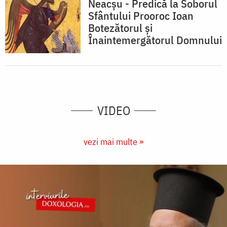
Neacşu - Predică la Soborul
Sfântului Prooroc Ioan
Botezătorul și
Înaintemergătorul Domnului
VIDEO
vezi mai multe »