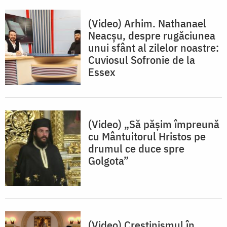
(Video) Arhim. Nathanael
Neacşu, despre rugăciunea
unui sfânt al zilelor noastre:
Cuviosul Sofronie de la
Essex
(Video) „Să pășim împreună
cu Mântuitorul Hristos pe
drumul ce duce spre
Golgota”
(Video) Creștinismul în