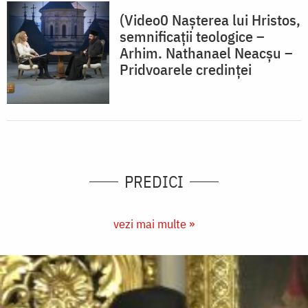
(Video0 Nașterea lui Hristos,
semnificații teologice –
Arhim. Nathanael Neacșu –
Pridvoarele credinței
PREDICI
vezi mai multe »