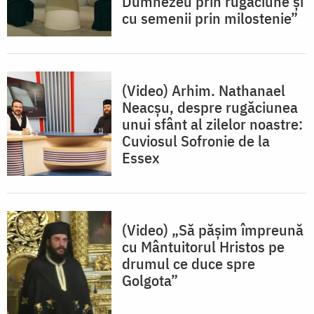
Dumnezeu prin rugăciune şi
cu semenii prin milostenie”
(Video) Arhim. Nathanael
Neacşu, despre rugăciunea
unui sfânt al zilelor noastre:
Cuviosul Sofronie de la
Essex
(Video) „Să pășim împreună
cu Mântuitorul Hristos pe
drumul ce duce spre
Golgota”