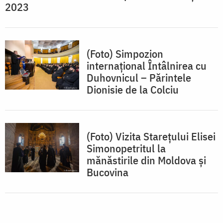
2023
(Foto) Simpozion
internaţional Întâlnirea cu
Duhovnicul – Părintele
Dionisie de la Colciu
(Foto) Vizita Stareţului Elisei
Simonopetritul la
mănăstirile din Moldova şi
Bucovina