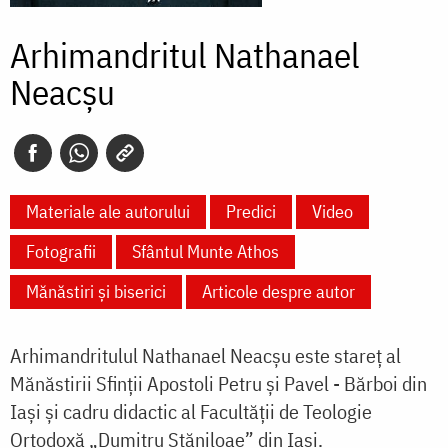
Arhimandritul Nathanael
Neacşu
Materiale ale autorului
Predici
Video
Fotografii
Sfântul Munte Athos
Mănăstiri și biserici
Articole despre autor
Arhimandritulul Nathanael Neacșu este stareț al
Mănăstirii Sfinții Apostoli Petru și Pavel - Bărboi din
Iași și cadru didactic al Facultății de Teologie
Ortodoxă „Dumitru Stăniloae” din Iași.