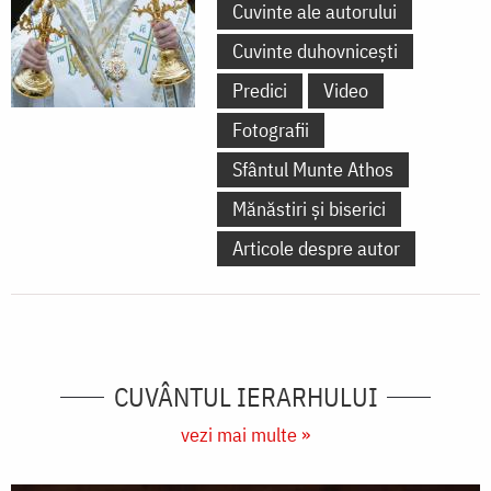
Cuvinte ale autorului
Cuvinte duhovnicești
Predici
Video
Fotografii
Sfântul Munte Athos
Mănăstiri și biserici
Articole despre autor
CUVÂNTUL IERARHULUI
vezi mai multe »