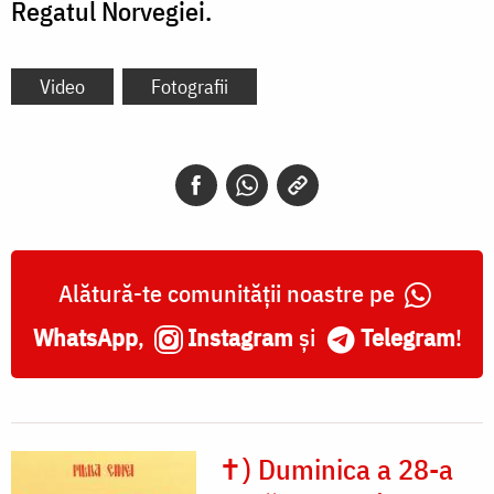
Regatul Norvegiei.
Video
Fotografii
Alătură-te comunității noastre pe
WhatsApp
,
Instagram
și
Telegram
!
✝) Duminica a 28-a