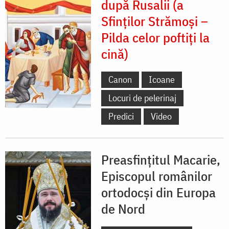
după Rusalii (a
Sfinților Strămoși –
Pilda celor poftiți la
cină)
Canon
Icoane
Locuri de pelerinaj
Predici
Video
Preasfințitul Macarie,
Episcopul românilor
ortodocși din Europa
de Nord