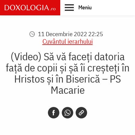
Skip
Meniu
to
main
Main
content
navigation
11 Decembrie 2022 22:25
Cuvântul ierarhului
(Video) Să vă faceți datoria
față de copii și șă îi creșteți în
Hristos și în Biserică – PS
Macarie