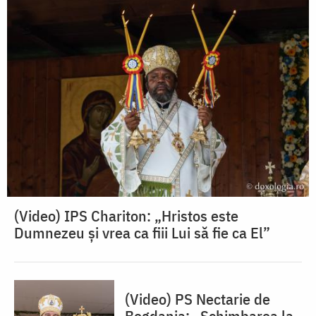
(Video) IPS Chariton: „Hristos este
Dumnezeu și vrea ca fiii Lui să fie ca El”
(Video) PS Nectarie de
Bogdania: „Schimbarea la