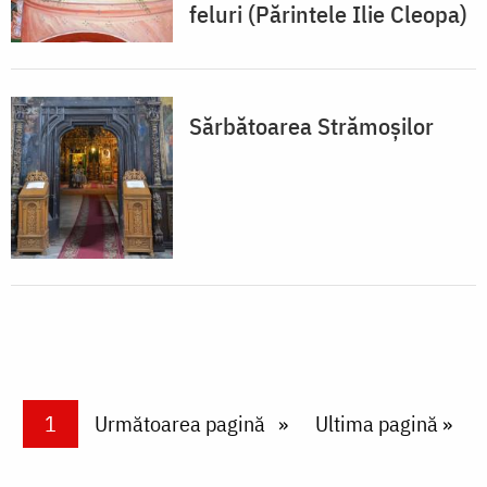
feluri (Părintele Ilie Cleopa)
Sărbătoarea Strămoșilor
Paginare
Current page
1
Next page
Următoarea pagină
Last page
Ultima pagină »