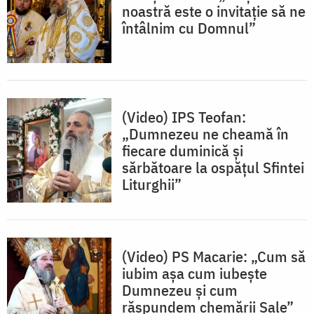
noastră este o invitație să ne
întâlnim cu Domnul”
(Video) IPS Teofan:
„Dumnezeu ne cheamă în
fiecare duminică și
sărbătoare la ospățul Sfintei
Liturghii”
(Video) PS Macarie: „Cum să
iubim așa cum iubește
Dumnezeu și cum
răspundem chemării Sale”