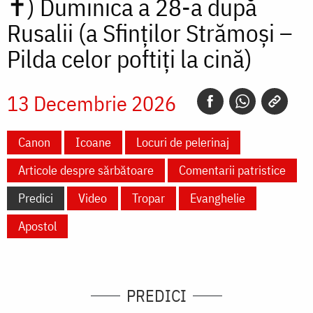
✝)
Duminica a 28-a după
Rusalii (a Sfinților Strămoși –
Pilda celor poftiți la cină)
13 Decembrie 2026
Canon
Icoane
Locuri de pelerinaj
Articole despre sărbătoare
Comentarii patristice
Predici
Video
Tropar
Evanghelie
Apostol
PREDICI