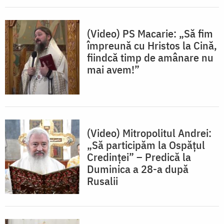
(Video) PS Macarie: „Să fim
împreună cu Hristos la Cină,
fiindcă timp de amânare nu
mai avem!”
(Video) Mitropolitul Andrei:
„Să participăm la Ospățul
Credinței” – Predică la
Duminica a 28-a după
Rusalii