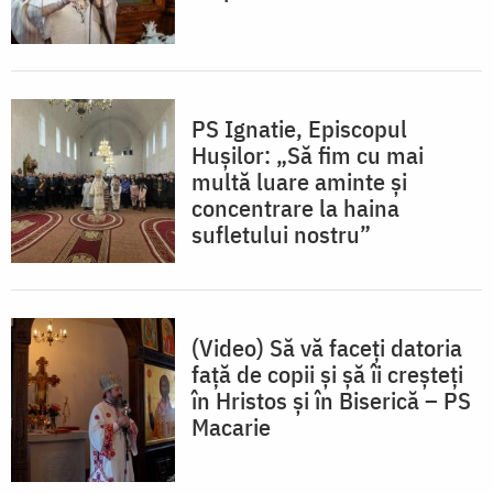
PS Ignatie, Episcopul
Hușilor: „Să fim cu mai
multă luare aminte și
concentrare la haina
sufletului nostru”
(Video) Să vă faceți datoria
față de copii și șă îi creșteți
în Hristos și în Biserică – PS
Macarie