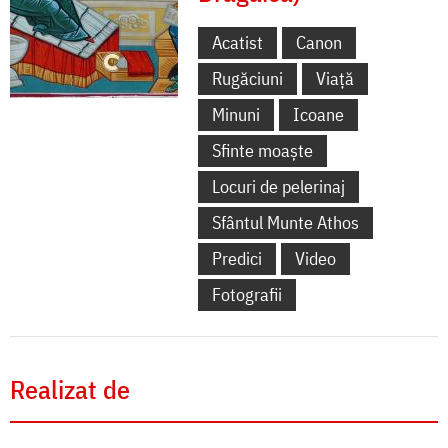
Acatist
Canon
Rugăciuni
Viață
Minuni
Icoane
Sfinte moaște
Locuri de pelerinaj
Sfântul Munte Athos
Predici
Video
Fotografii
Realizat de