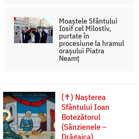
Moaștele Sfântului
Iosif cel Milostiv,
purtate în
procesiune la hramul
orașului Piatra
Neamț
(✝) Nașterea
Sfântului Ioan
Botezătorul
(Sânzienele –
Drăgaica)