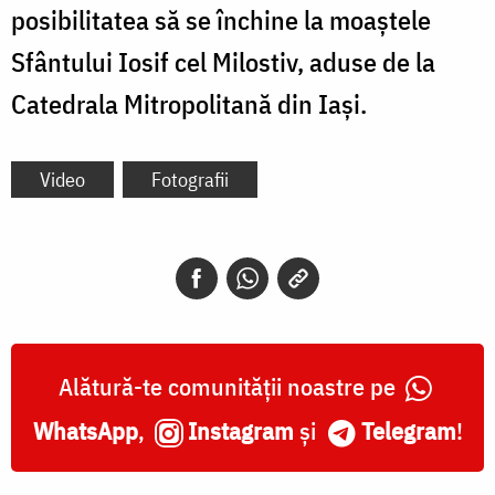
posibilitatea să se închine la moaștele
Sfântului Iosif cel Milostiv, aduse de la
Catedrala Mitropolitană din Iași.
Video
Fotografii
Alătură-te comunității noastre pe
WhatsApp
,
Instagram
și
Telegram
!