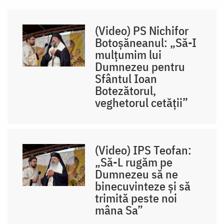
(Video) PS Nichifor
Botoșăneanul: „Să-I
mulțumim lui
Dumnezeu pentru
Sfântul Ioan
Botezătorul,
veghetorul cetății”
(Video) IPS Teofan:
„Să-L rugăm pe
Dumnezeu să ne
binecuvinteze și să
trimită peste noi
mâna Sa”