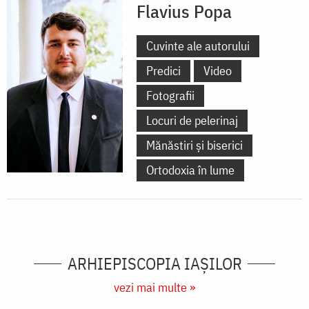
Flavius Popa
Cuvinte ale autorului
Predici
Video
Fotografii
Locuri de pelerinaj
Mănăstiri și biserici
Ortodoxia în lume
ARHIEPISCOPIA IAŞILOR
vezi mai multe »