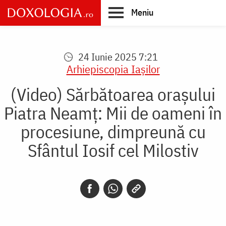
Skip
Meniu
to
main
Main
content
navigation
24 Iunie 2025 7:21
Arhiepiscopia Iaşilor
(Video) Sărbătoarea orașului
Piatra Neamț: Mii de oameni în
procesiune, dimpreună cu
Sfântul Iosif cel Milostiv