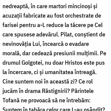
nedreaptă, în care martori mincinoși și
acuzații fabricate au fost orchestrate de
farisei pentru a-L reduce la tăcere pe Cel
care spusese adevărul. Pilat, conștient de
nevinovăția Lui, încearcă o evadare
morală, dar cedează presiunii mulțimii. Pe
drumul Golgotei, nu doar Hristos este pus
la încercare, ci și umanitatea întreagă.
Cine suntem noi în această zi? Ce rol
jucăm în drama Răstignirii? Părintele
Tofană ne provoacă să ne întrebăm:
Suntem în tabăra celor care L-au osândit?