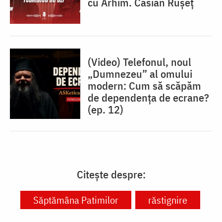
cu Arhim. Casian Rușeț
(Video) Telefonul, noul
„Dumnezeu” al omului
modern: Cum să scăpăm
de dependența de ecrane?
(ep. 12)
Citește despre:
Săptămâna Patimilor
răstignire