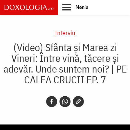
Skip
Meniu
to
main
Main
content
navigation
Interviu
(Video) Sfânta și Marea zi
Vineri: Între vină, tăcere și
adevăr. Unde suntem noi? | PE
CALEA CRUCII EP. 7