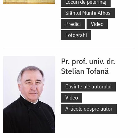
Locuri de pelerinaj
Sfântul Munte Athos
Predici
Video
Fotografii
Pr. prof. univ. dr.
Stelian Tofană
Cuvinte ale autorului
Video
Articole despre autor