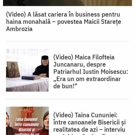
(Video) A lăsat cariera în business pentru
haina monahală – povestea Maicii Starețe
Ambrozia
(Video) Maica Filofteia
Juncanaru, despre
Patriarhul Iustin Moisescu:
„Era un om extraordinar
de bun!”
(Video) Taina Cununiei:
între canoanele Bisericii și
realitatea de azi – interviu