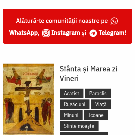
Alătură-te comunității noastre pe
WhatsApp
,
Instagram
și
Telegram
!
Sfânta și Marea zi
Vineri
Acatist
Paraclis
Rugăciuni
Viață
Minuni
Icoane
Sfinte moaște