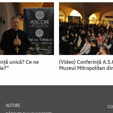
inţă unică? Ce ne
(Video) Conferință A.S.
ia?“
Muzeul Mitropolitan din
AUTORI