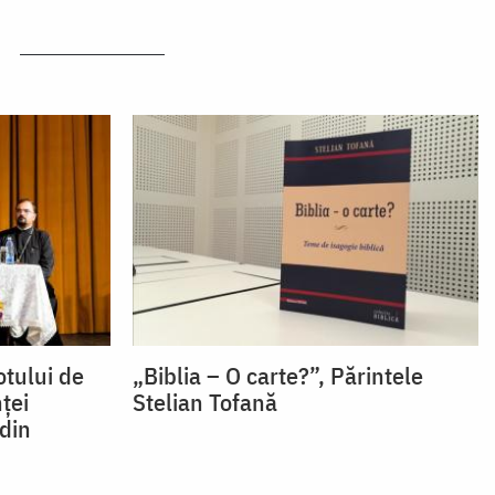
otului de
„Biblia – O carte?”, Părintele
ței
Stelian Tofană
 din