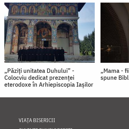
„Păziți unitatea Duhului” -
„Mama - fi
Colocviu dedicat prezenței
spune Bibl
eterodoxe în Arhiepiscopia Iașilor
VIAȚA BISERICII