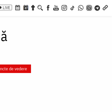
LIVE
07
nă
ncte de vedere