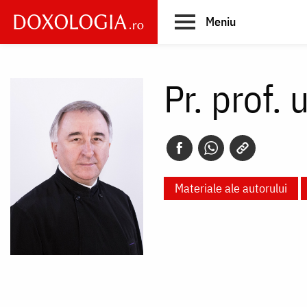
Skip
Meniu
to
main
Main
content
navigation
Pr. prof. 
Materiale ale autorului