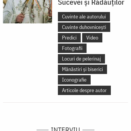
Sucevei și Rădăuților
Cuvinte ale autorului
Cuvinte duhovnicești
Predici
Video
Fotografii
Locuri de pelerinaj
Mănăstiri și biserici
Iconografie
Articole despre autor
INTERVIU