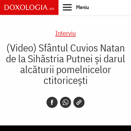
Skip
Meniu
to
main
Main
content
navigation
Interviu
(Video) Sfântul Cuvios Natan
de la Sihăstria Putnei și darul
alcăturii pomelnicelor
ctitoricești