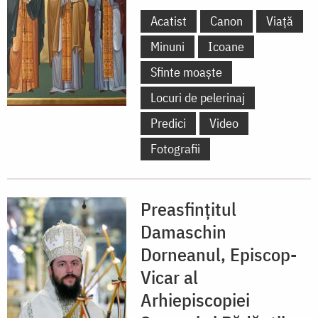
Acatist
Canon
Viață
Minuni
Icoane
Sfinte moaște
Locuri de pelerinaj
Predici
Video
Fotografii
Preasfințitul
Damaschin
Dorneanul, Episcop-
Vicar al
Arhiepiscopiei