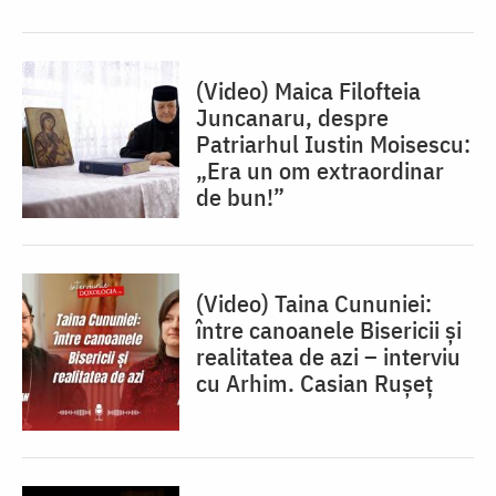
(Video) Maica Filofteia
Juncanaru, despre
Patriarhul Iustin Moisescu:
„Era un om extraordinar
de bun!”
(Video) Taina Cununiei:
între canoanele Bisericii și
realitatea de azi – interviu
cu Arhim. Casian Rușeț