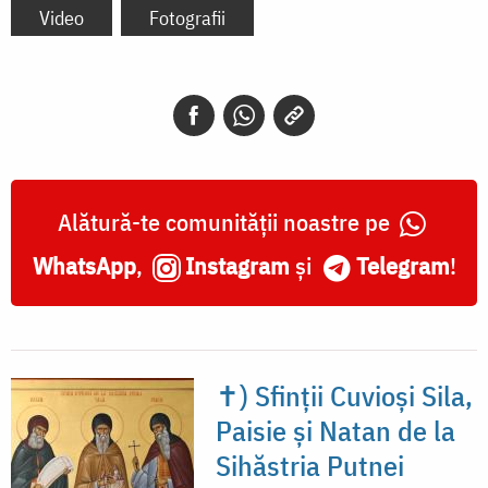
Video
Fotografii
Alătură-te comunității noastre pe
WhatsApp
,
Instagram
și
Telegram
!
✝) Sfinții Cuvioși Sila,
Paisie și Natan de la
Sihăstria Putnei