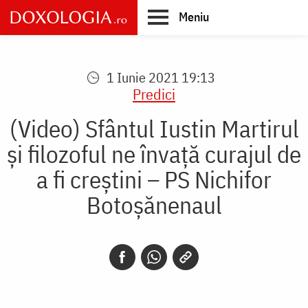
Skip
Meniu
to
main
Main
content
navigation
1 Iunie 2021 19:13
Predici
(Video) Sfântul Iustin Martirul
și filozoful ne învață curajul de
a fi creștini – PS Nichifor
Botoșănenaul