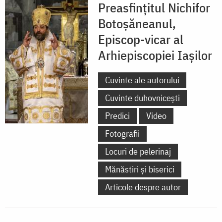
Preasfințitul Nichifor
Botoșăneanul,
Episcop-vicar al
Arhiepiscopiei Iașilor
Cuvinte ale autorului
Cuvinte duhovnicești
Predici
Video
Fotografii
Locuri de pelerinaj
Mănăstiri și biserici
Articole despre autor