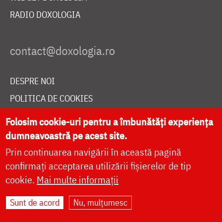
RADIO DOXOLOGIA
DESPRE NOI
POLITICA DE COOKIES
DONEAZĂ ONLINE PENTRU CATEDRALA NAȚIONALĂ
Folosim cookie-uri pentru a îmbunătăți experiența
dumneavoastră pe acest site.
Prin continuarea navigării în această pagină
LIVE
confirmați acceptarea utilizării fișierelor de tip
cookie.
Mai multe informații
Site dezvoltat de
DOXOLOGIA MEDIA
,
Sunt de acord
Nu, mulțumesc
Arhiepiscopia Iașilor | ©
doxologia.ro