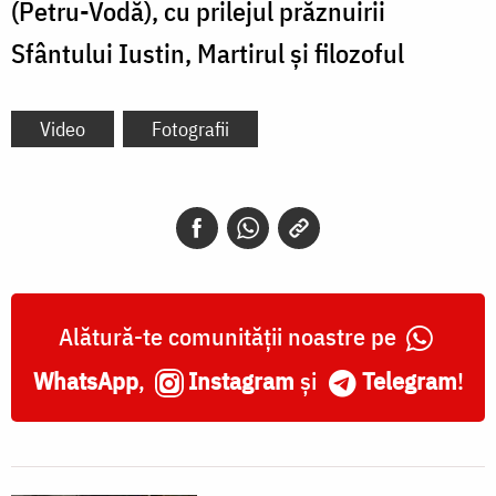
(Petru-Vodă), cu prilejul prăznuirii
Sfântului Iustin, Martirul și filozoful
Video
Fotografii
Alătură-te comunității noastre pe
WhatsApp
,
Instagram
și
Telegram
!