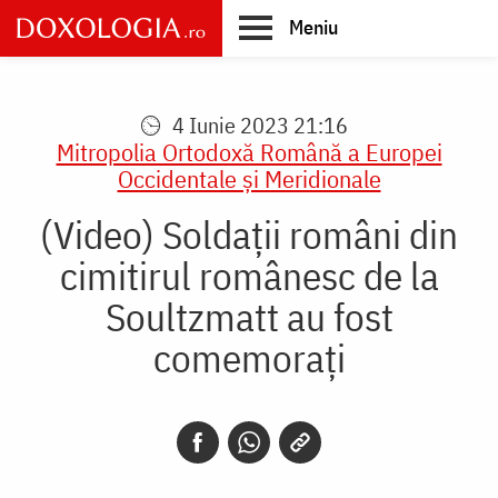
Skip
Meniu
to
main
Main
content
navigation
4 Iunie 2023 21:16
Mitropolia Ortodoxă Română a Europei
Occidentale şi Meridionale
(Video) Soldații români din
cimitirul românesc de la
Soultzmatt au fost
comemorați