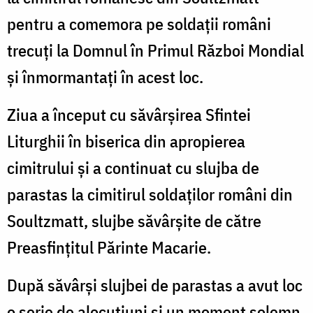
pentru a comemora pe soldații români
trecuți la Domnul în Primul Război Mondial
și înmormantați în acest loc.
Ziua a început cu săvârșirea Sfintei
Liturghii în biserica din apropierea
cimitrului și a continuat cu slujba de
parastas la cimitirul soldaților români din
Soultzmatt, slujbe săvârșite de către
Preasfințitul Părinte Macarie.
După săvârși slujbei de parastas a avut loc
o serie de alocuțiuni și un moment solemn