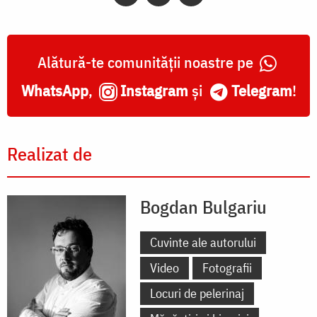
Alătură-te comunității noastre pe
WhatsApp
,
Instagram
și
Telegram
!
Realizat de
Bogdan Bulgariu
Cuvinte ale autorului
Video
Fotografii
Locuri de pelerinaj