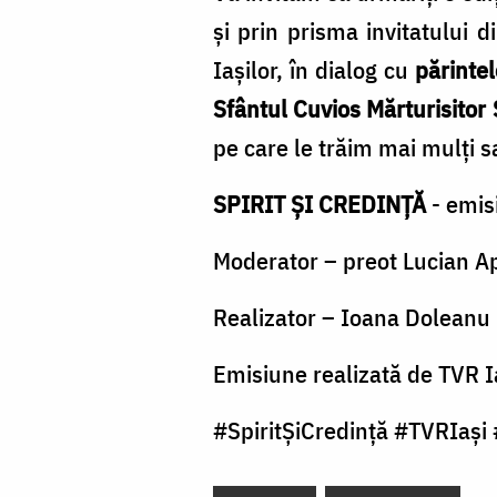
şi prin prisma invitatului d
Iaşilor, în dialog cu
părinte
Sfântul
Cuvios Mărturisitor 
pe care le trăim mai mulţi sa
SPIRIT ȘI CREDINȚĂ
- emisi
Moderator – preot Lucian A
Realizator – Ioana Doleanu
Emisiune realizată de TVR I
#SpiritȘiCredință #TVRIași 