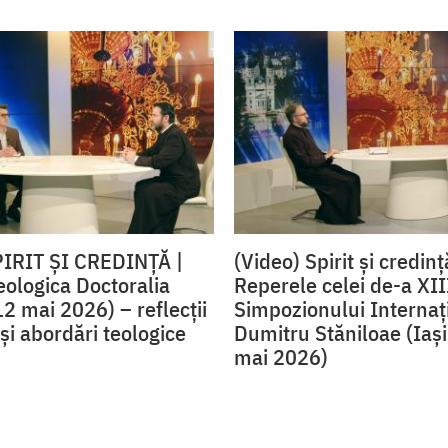
PIRIT ȘI CREDINȚĂ |
(Video) Spirit și credinț
eologica Doctoralia
Reperele celei de-a XIII
12 mai 2026) – reflecţii
Simpozionului Internaț
şi abordări teologice
Dumitru Stăniloae (Iaş
mai 2026)