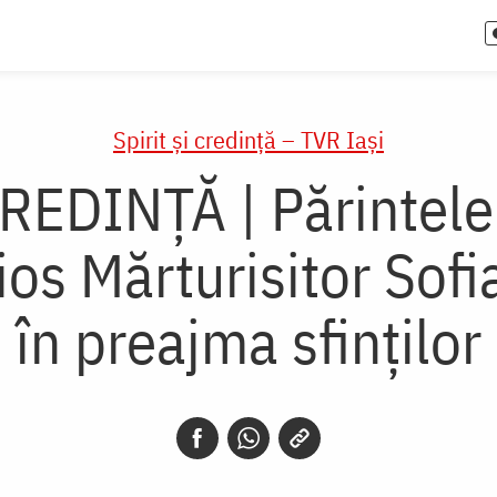
Spirit și credință – TVR Iași
REDINȚĂ | Părintele
os Mărturisitor Sofia
în preajma sfinţilor