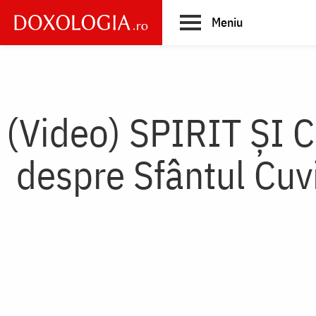
Skip
Meniu
to
main
Main
content
navigation
(Video) SPIRIT ȘI C
despre Sfântul Cuvi