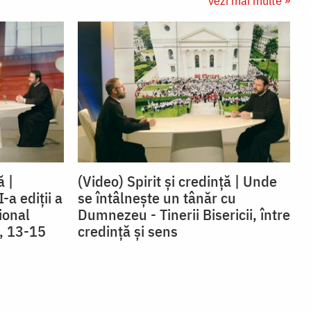
vezi mai multe »
ă |
(Video) Spirit și credință | Unde
-a ediții a
se întâlnește un tânăr cu
ional
Dumnezeu - Tinerii Bisericii, între
i, 13-15
credinţă şi sens