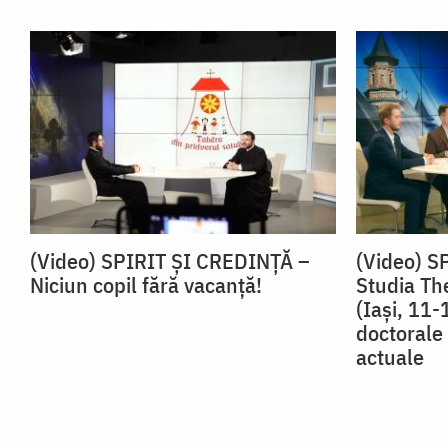
(Video) SPIRIT ŞI CREDINŢĂ –
(Video) S
Niciun copil fără vacanţă!
Studia Th
(Iaşi, 11-
doctorale 
actuale