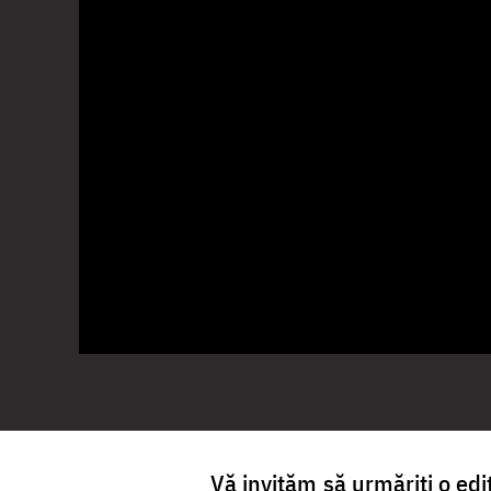
Vă invităm să urmăriți o edi