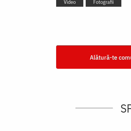
Video
Fotografii
Alătură-te comu
SP