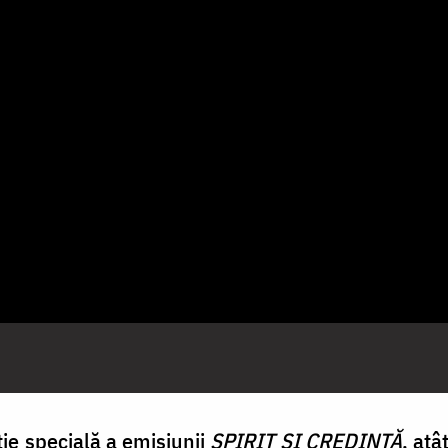
ție specială a emisiunii
SPIRIT ȘI CREDINȚĂ
, atâ