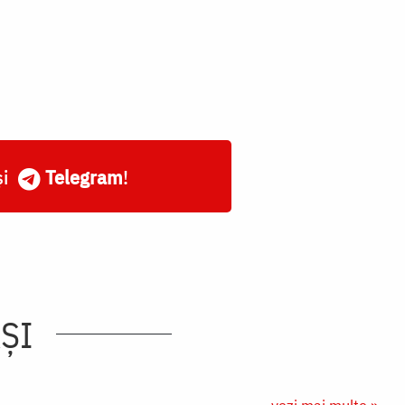
și
Telegram
!
AȘI