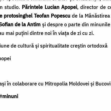
in studio.
Părintele Lucian Apopei
, director de 
le protosinghel Teofan Popescu
de la Mănăstirea
Sofian de la Antim
şi despre o parte din minunile 
u mai puţini dintre noi în viaţa de zi cu zi.
une de cultură şi spiritualitate creştin ortodoxă
popei
aşi în colaborare cu Mitropolia Moldovei şi Bucov
#
minuni