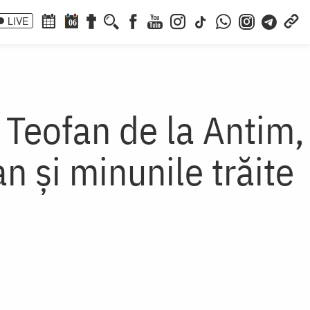
LIVE
06
 Teofan de la Antim,
n şi minunile trăite