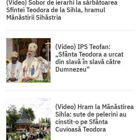
(Video) Sobor de ierarhi la sărbătoarea
Sfintei Teodora de la Sihla, hramul
Mănăstirii Sihăstria
(Video) IPS Teofan:
„Sfânta Teodora a urcat
din slavă în slavă către
Dumnezeu”
(Video) Hram la Mănăstirea
Sihla: sute de pelerini au
cinstit-o pe Sfânta
Cuvioasă Teodora