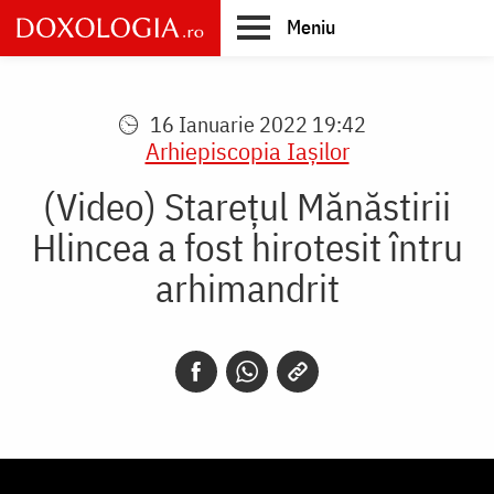
Skip
Meniu
to
main
Main
content
navigation
16 Ianuarie 2022 19:42
Arhiepiscopia Iaşilor
(Video) Starețul Mănăstirii
Hlincea a fost hirotesit întru
arhimandrit