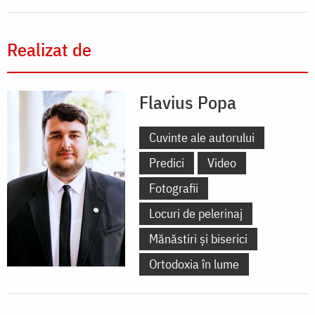
Realizat de
Flavius Popa
Cuvinte ale autorului
Predici
Video
Fotografii
Locuri de pelerinaj
Mănăstiri și biserici
Ortodoxia în lume