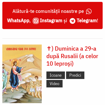
Alătură-te comunității noastre pe
WhatsApp
,
Instagram
și
Telegram
!
✝) Duminica a 29-a
după Rusalii (a celor
10 leproși)
Icoane
Predici
Video