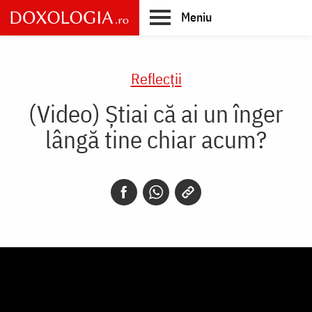
Skip
Meniu
to
main
Main
content
navigation
Reflecții
(Video) Știai că ai un înger
lângă tine chiar acum?