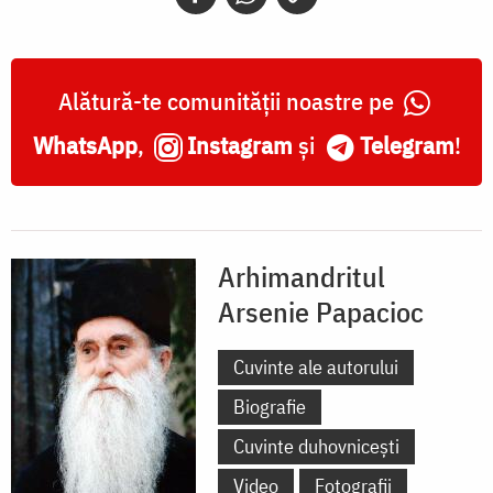
Alătură-te comunității noastre pe
WhatsApp
,
Instagram
și
Telegram
!
Arhimandritul
Arsenie Papacioc
Cuvinte ale autorului
Biografie
Cuvinte duhovnicești
Video
Fotografii