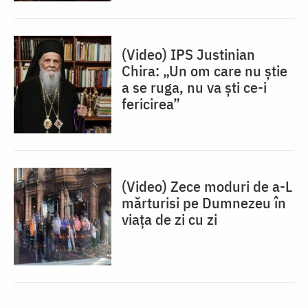
(Video) IPS Justinian
Chira: „Un om care nu ştie
a se ruga, nu va şti ce-i
fericirea”
(Video) Zece moduri de a-L
mărturisi pe Dumnezeu în
viaţa de zi cu zi