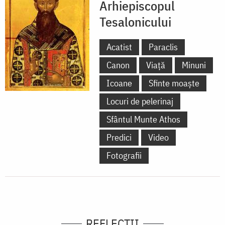
Arhiepiscopul
Tesalonicului
Acatist
Paraclis
Canon
Viață
Minuni
Icoane
Sfinte moaște
Locuri de pelerinaj
Sfântul Munte Athos
Predici
Video
Fotografii
REFLECȚII