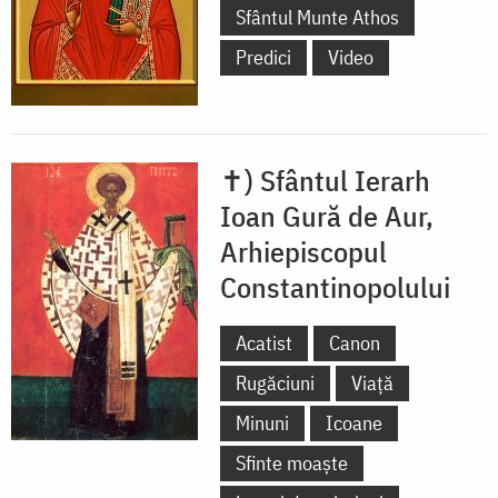
Sfântul Munte Athos
Predici
Video
✝) Sfântul Ierarh
Ioan Gură de Aur,
Arhiepiscopul
Constantinopolului
Acatist
Canon
Rugăciuni
Viață
Minuni
Icoane
Sfinte moaște