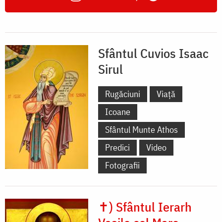
Sfântul Cuvios Isaac
Sirul
Rugăciuni
Viață
Icoane
Sfântul Munte Athos
Predici
Video
Fotografii
✝) Sfântul Ierarh