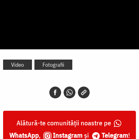
Video
Fotografii
Alătură-te comunității noastre pe
WhatsApp
,
Instagram
și
Telegram
!