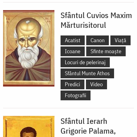
Sfântul Cuvios Maxim
Mărturisitorul
Acatist
Canon
Viață
Icoane
Sfinte moaște
Locuri de pelerinaj
Sfântul Munte Athos
Predici
Video
Fotografii
Sfântul Ierarh
Grigorie Palama,