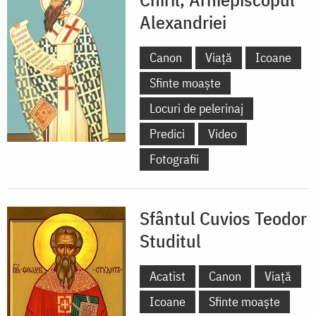
Alexandriei
Canon
Viață
Icoane
Sfinte moaște
Locuri de pelerinaj
Predici
Video
Fotografii
Sfântul Cuvios Teodor
Studitul
Acatist
Canon
Viață
Icoane
Sfinte moaște