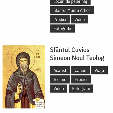
Locuri de pelerinaj
Sfântul Munte Athos
Predici
Video
Fotografii
Sfântul Cuvios
Simeon Noul Teolog
Acatist
Canon
Viață
Icoane
Predici
Video
Fotografii