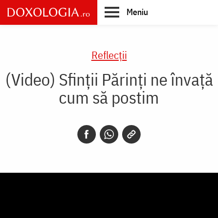
Skip
Meniu
to
main
Main
content
navigation
Reflecții
(Video) Sfinții Părinți ne învață
cum să postim