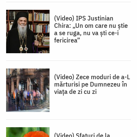
(Video) IPS Justinian
Chira: „Un om care nu ştie
a se ruga, nu va şti ce-i
fericirea”
(Video) Zece moduri de a-L
mărturisi pe Dumnezeu în
viaţa de zi cu zi
(Video) Sfaturi de la