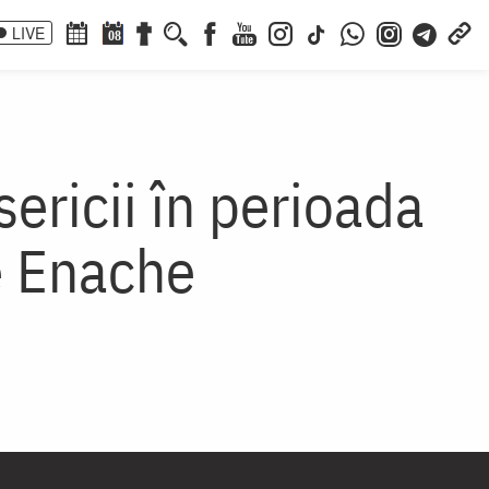
LIVE
08
sericii în perioada
e Enache