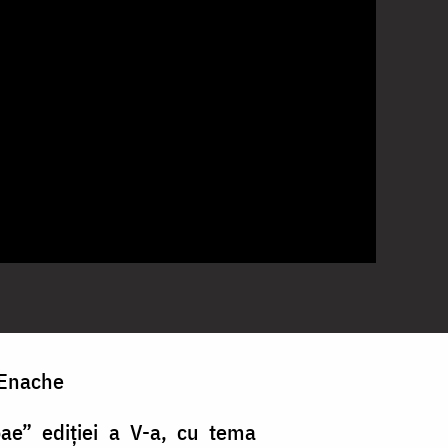
e Enache
oae” ediției a V-a, cu tema