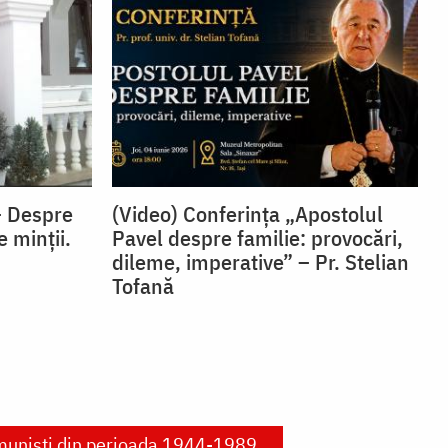
– Despre
(Video) Conferința „Apostolul
e minții.
Pavel despre familie: provocări,
dileme, imperative” – Pr. Stelian
Tofană
omuniști din perioada 1944-1989