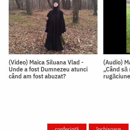
(Video) Maica Siluana Vlad -
(Audio) M
Unde a fost Dumnezeu atunci
„Când să
când am fost abuzat?
rugăciun
conferință
închisoare