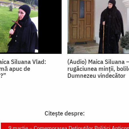
aica Siluana Vlad:
(Audio) Maica Siluana 
 mă apuc de
rugăciunea minții, bolil
e?”
Dumnezeu vindecător
Citește despre:
9 martie – Comemorarea Deținuților Politici Antic