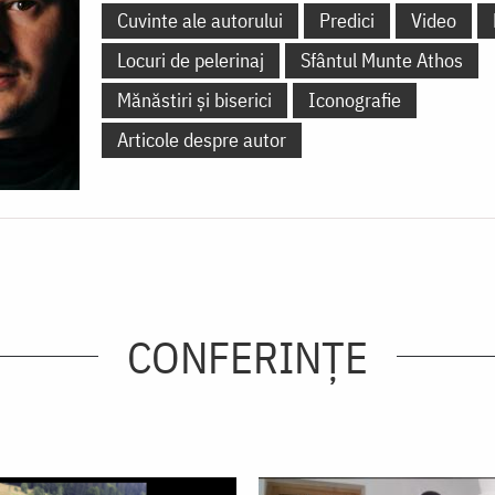
Cuvinte ale autorului
Predici
Video
Locuri de pelerinaj
Sfântul Munte Athos
Mănăstiri și biserici
Iconografie
Articole despre autor
CONFERINȚE