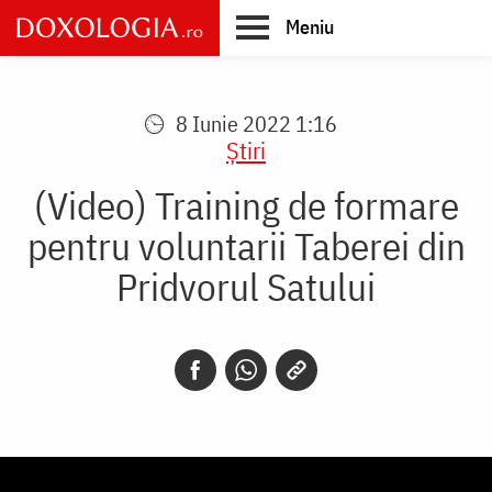
Skip
Meniu
to
main
Main
content
navigation
8 Iunie 2022 1:16
Știri
(Video) Training de formare
pentru voluntarii Taberei din
Pridvorul Satului