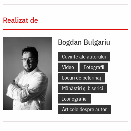
Realizat de
Bogdan Bulgariu
Cuvinte ale autorului
Video
Fotografii
Locuri de pelerinaj
Mănăstiri și biserici
Iconografie
Articole despre autor