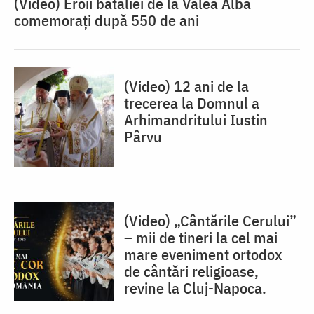
(Video) Eroii bătăliei de la Valea Albă
comemorați după 550 de ani
(Video) 12 ani de la
trecerea la Domnul a
Arhimandritului Iustin
Pârvu
(Video) „Cântările Cerului”
– mii de tineri la cel mai
mare eveniment ortodox
de cântări religioase,
revine la Cluj-Napoca.