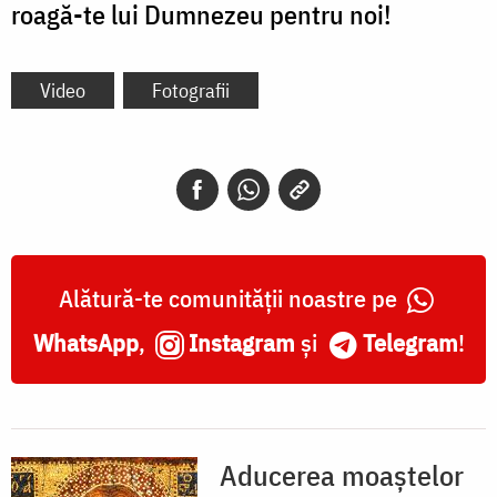
roagă-te lui Dumnezeu pentru noi!
Video
Fotografii
Alătură-te comunității noastre pe
WhatsApp
,
Instagram
și
Telegram
!
Aducerea moaștelor