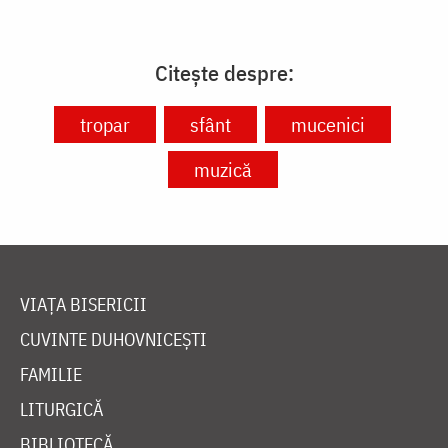
Citește despre:
tropar
sfânt
mucenici
muzică
VIAȚA BISERICII
CUVINTE DUHOVNICEȘTI
FAMILIE
LITURGICĂ
BIBLIOTECĂ