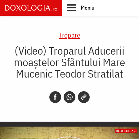
Skip
Meniu
to
main
Main
content
navigation
Tropare
(Video) Troparul Aducerii
moaștelor Sfântului Mare
Mucenic Teodor Stratilat