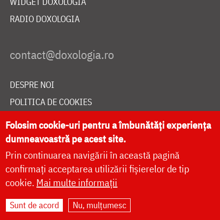
WIDGET DOXOLOGIA
RADIO DOXOLOGIA
DESPRE NOI
POLITICA DE COOKIES
DONEAZĂ ONLINE PENTRU CATEDRALA NAȚIONALĂ
Folosim cookie-uri pentru a îmbunătăți experiența
dumneavoastră pe acest site.
Prin continuarea navigării în această pagină
LIVE
confirmați acceptarea utilizării fișierelor de tip
cookie.
Mai multe informații
Site dezvoltat de
DOXOLOGIA MEDIA
,
Sunt de acord
Nu, mulțumesc
Arhiepiscopia Iașilor | ©
doxologia.ro