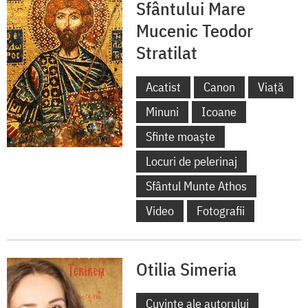
Sfântului Mare
Mucenic Teodor
Stratilat
Acatist
Canon
Viață
Minuni
Icoane
Sfinte moaște
Locuri de pelerinaj
Sfântul Munte Athos
Video
Fotografii
Otilia Simeria
Cuvinte ale autorului