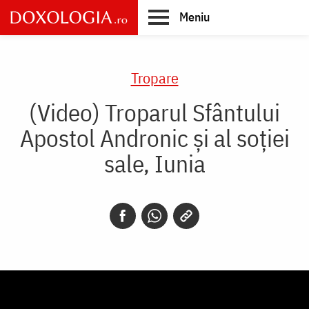
Skip
Meniu
to
main
Main
content
navigation
Tropare
(Video) Troparul Sfântului
Apostol Andronic și al soției
sale, Iunia