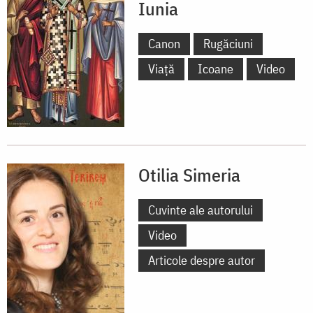
Iunia
Canon
Rugăciuni
Viață
Icoane
Video
Otilia Simeria
Cuvinte ale autorului
Video
Articole despre autor