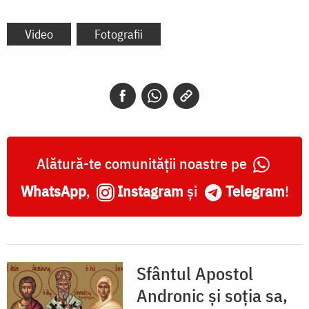
Video
Fotografii
Alătură-te comunității noastre pe
WhatsApp
,
Instagram
și
Telegram
!
Sfântul Apostol
Andronic și soția sa,