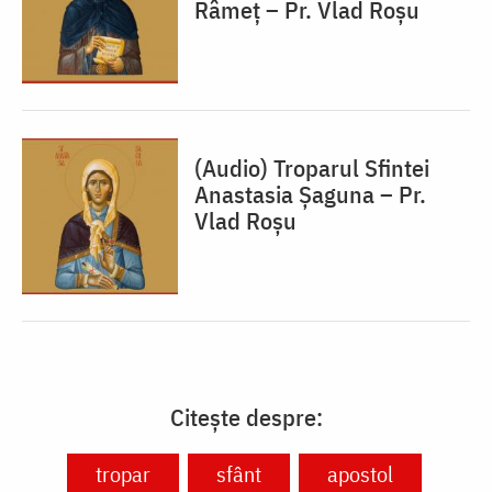
Râmeț – Pr. Vlad Roșu
(Audio) Troparul Sfintei
Anastasia Șaguna – Pr.
Vlad Roșu
Citește despre:
tropar
sfânt
apostol