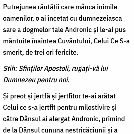
Putrejunea răutăţii care mânca inimile
oamenilor, o ai încetat cu dumnezeiasca
sare a dogmelor tale Andronic şi le-ai pus
mântuite înaintea Cuvântului, Celui Ce S-a
smerit, de trei ori fericite.
Stih: Sfinţilor Apostoli, rugaţi-vă lui
Dumnezeu pentru noi.
Şi preot şi jertfă şi jertfitor te-ai arătat
Celui ce s-a jertfit pentru milostivire şi
către Dânsul ai alergat Andronic, primind
de la Dânsul cununa nestricăciunii şi a