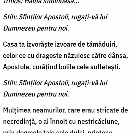
Irmos: Haină luminoasă...
Stih: Sfinţilor Apostoli, rugaţi-vă lui
Dumnezeu pentru noi.
Casa ta izvorăşte izvoare de tămăduiri,
celor ce cu dragoste năzuiesc către dânsa,
Apostole, curăţind bolile cele sufleteşti.
Stih: Sfinţilor Apostoli, rugaţi-vă lui
Dumnezeu pentru noi.
Mulţimea neamurilor, care erau stricate de
necredinţă, o ai înnoit cu nestricăciune,
prin dogmele tale cele dulci, prietene