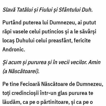
Slavă Tatălui şi Fiului şi Sfântului Duh.
Purtând puterea lui Dumnezeu, ai putut
răpi vasele celui putincios şi a le săvârşi
locaş Duhului celui preasfânt, fericite
Andronic.
Şi acum şi pururea şi în vecii vecilor. Amin
(a Născătoarei).
Pe tine Fecioară Născătoare de Dumnezeu,
toţi credincioşii într-un glas pururea te
lăudăm, ca pe o părtinitoare, şi ca pe o