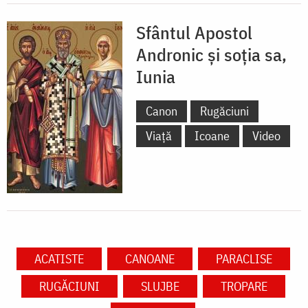
Sfântul Apostol
Andronic și soția sa,
Iunia
Canon
Rugăciuni
Viață
Icoane
Video
ACATISTE
CANOANE
PARACLISE
RUGĂCIUNI
SLUJBE
TROPARE