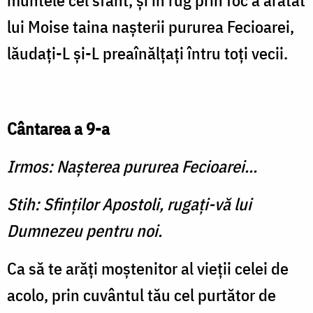
muntele cel sfânt, şi în rug prin foc a arătat
lui Moise taina naşterii pururea Fecioarei,
lăudaţi-L şi-L preaînălţaţi întru toţi vecii.
Cântarea a 9-a
Irmos: Naşterea pururea Fecioarei...
Stih: Sfinţilor Apostoli, rugaţi-vă lui
Dumnezeu pentru noi.
Ca să te arăţi moştenitor al vieţii celei de
acolo, prin cuvântul tău cel purtător de