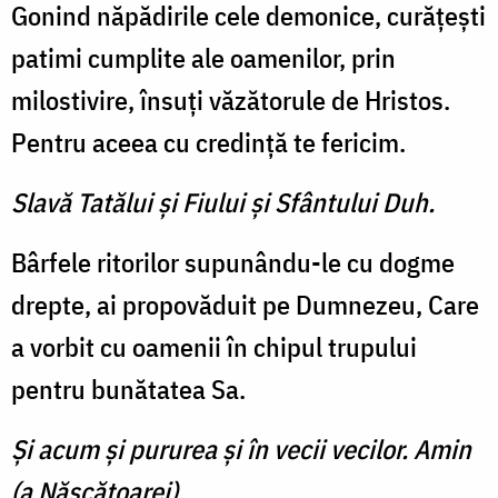
Gonind năpădirile cele demonice, curăţeşti
patimi cumplite ale oamenilor, prin
milostivire, însuţi văzătorule de Hristos.
Pentru aceea cu credinţă te fericim.
Slavă Tatălui şi Fiului şi Sfântului Duh.
Bârfele ritorilor supunându-le cu dogme
drepte, ai propovăduit pe Dumnezeu, Care
a vorbit cu oamenii în chipul trupului
pentru bunătatea Sa.
Şi acum şi pururea şi în vecii vecilor. Amin
(a Născătoarei).