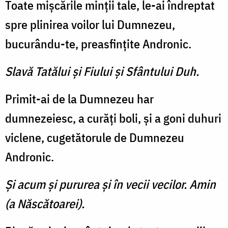
Toate mişcările minţii tale, le-ai îndreptat
spre plinirea voilor lui Dumnezeu,
bucurându-te, preasfinţite Andronic.
Slavă Tatălui şi Fiului şi Sfântului Duh.
Primit-ai de la Dumnezeu har
dumnezeiesc, a curăţi boli, şi a goni duhuri
viclene, cugetătorule de Dumnezeu
Andronic.
Şi acum şi pururea şi în vecii vecilor. Amin
(a Născătoarei).