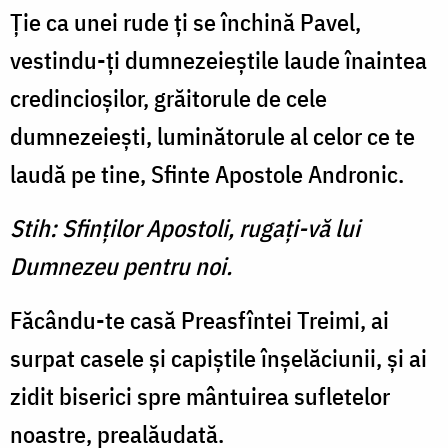
Ţie ca unei rude ţi se închină Pavel,
vestindu-ţi dumnezeieştile laude înaintea
credincioşilor, grăitorule de cele
dumnezeieşti, luminătorule al celor ce te
laudă pe tine, Sfinte Apostole Andronic.
Stih: Sfinţilor Apostoli, rugaţi-vă lui
Dumnezeu pentru noi.
Făcându-te casă Preasfîntei Treimi, ai
surpat casele şi capiştile înşelăciunii, şi ai
zidit biserici spre mântuirea sufletelor
noastre, prealăudată.