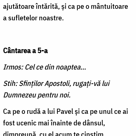
ajutătoare întărită, şi ca pe o mântuitoare
a sufletelor noastre.
Cântarea a 5-a
Irmos: Cel ce din noaptea...
Stih: Sfinţilor Apostoli, rugaţi-vă lui
Dumnezeu pentru noi.
Ca pe o rudă a lui Pavel şi ca pe unul ce ai
fost ucenic mai înainte de dânsul,
dimpreună, cu el acum te cinstim,