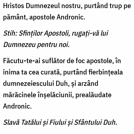
Hristos Dumnezeul nostru, purtând trup pe
pământ, apostole Andronic.
Stih: Sfinţilor Apostoli, rugaţi-vă lui
Dumnezeu pentru noi.
Făcutu-te-ai suflător de foc apostole, în
inima ta cea curată, purtând fierbinţeala
dumnezeiescului Duh, şi arzând
mărăcinele înşelăciunii, prealăudate
Andronic.
Slavă Tatălui şi Fiului şi Sfântului Duh.