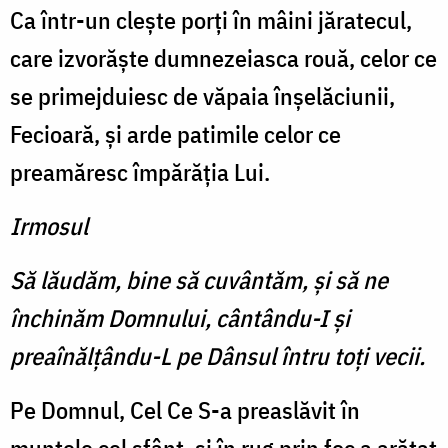
Ca într-un cleşte porţi în mâini jăratecul,
care izvorăşte dumnezeiasca rouă, celor ce
se primejduiesc de văpaia înşelăciunii,
Fecioară, şi arde patimile celor ce
preamăresc împărăţia Lui.
Irmosul
Să lăudăm, bine să cuvântăm, şi să ne
închinăm Domnului, cântându-I şi
preaînălţându-L pe Dânsul întru toţi vecii.
Pe Domnul, Cel Ce S-a preaslăvit în