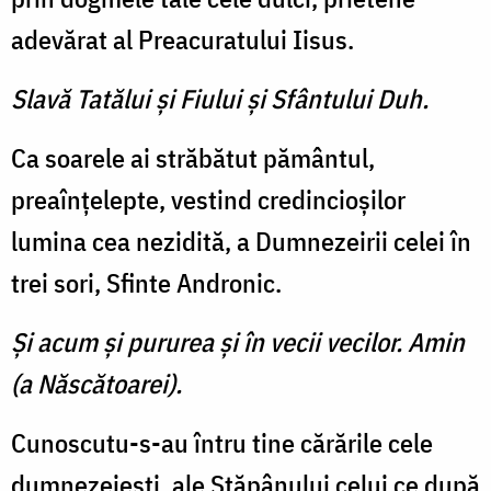
adevărat al Preacuratului Iisus.
Slavă Tatălui şi Fiului şi Sfântului Duh.
Ca soarele ai străbătut pământul,
preaînţelepte, vestind credincioşilor
lumina cea nezidită, a Dumnezeirii celei în
trei sori, Sfinte Andronic.
Şi acum şi pururea şi în vecii vecilor. Amin
(a Născătoarei).
Cunoscutu-s-au întru tine cărările cele
dumnezeieşti, ale Stăpânului celui ce după