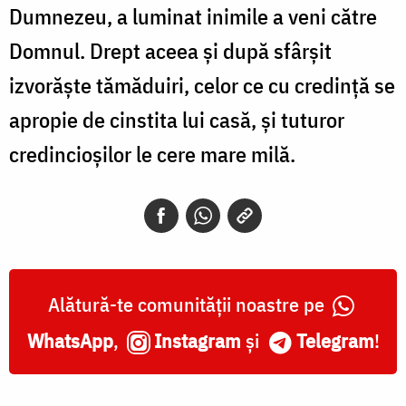
Dumnezeu, a luminat inimile a veni către
Domnul. Drept aceea şi după sfârşit
izvorăşte tămăduiri, celor ce cu credinţă se
apropie de cinstita lui casă, şi tuturor
credincioşilor le cere mare milă.
Alătură-te comunității noastre pe
WhatsApp
,
Instagram
și
Telegram
!