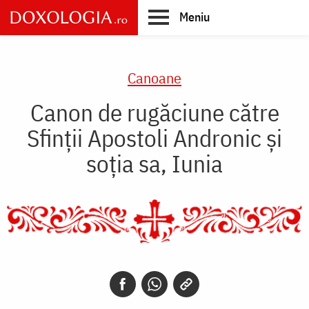
Skip
Meniu
to
main
Main
content
navigation
Canoane
Canon de rugăciune către
Sfinţii Apostoli Andronic şi
soţia sa, Iunia