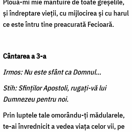
Plouă-mi mie mântuire de toate greşelile,
şi îndreptare vieţii, cu mijlocirea şi cu harul
ce este întru tine preacurată Fecioară.
Cântarea a 3-a
Irmos: Nu este sfânt ca Domnul...
Stih: Sfinţilor Apostoli, rugaţi-vă lui
Dumnezeu pentru noi.
Prin luptele tale omorându-ţi mădularele,
te-ai învrednicit a vedea viaţa celor vii, pe