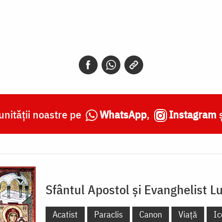
nității noastre pe
WhatsApp
,
Instagram
Sfântul Apostol și Evanghelist L
Acatist
Paraclis
Canon
Viață
Ic