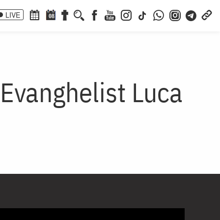
LIVE
08
 Evanghelist Luca