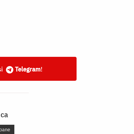
și
Telegram
!
uca
oane