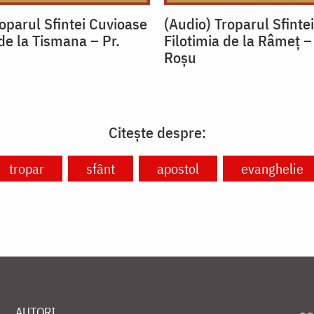
oparul Sfintei Cuvioase
(Audio) Troparul Sfinte
de la Tismana – Pr.
Filotimia de la Râmeț –
u
Roșu
Citește despre:
tropar
sfânt
apostol
evanghelie
AUTORI