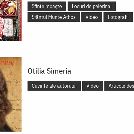
Sfinte moaște
Locuri de pelerinaj
Sfântul Munte Athos
Video
Fotografii
Otilia Simeria
Cuvinte ale autorului
Video
Articole de