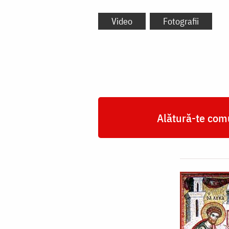
Video
Fotografii
Alătură-te comu