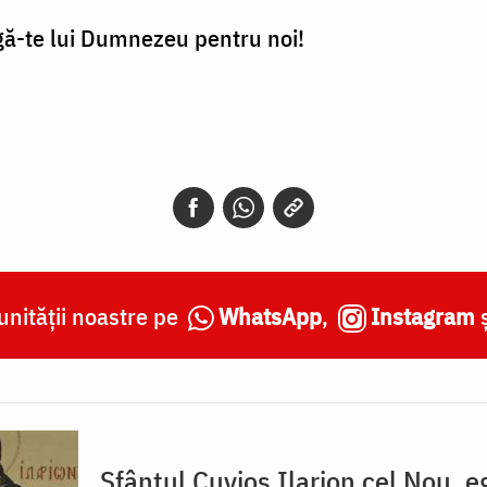
agă-te lui Dumnezeu pentru noi!
nității noastre pe
WhatsApp
,
Instagram
Sfântul Cuvios Ilarion cel Nou, 