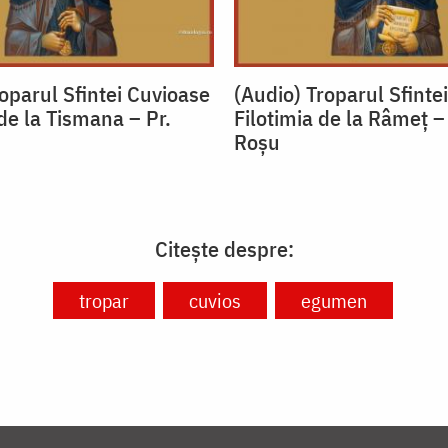
oparul Sfintei Cuvioase
(Audio) Troparul Sfinte
de la Tismana – Pr.
Filotimia de la Râmeț –
u
Roșu
Citește despre:
tropar
cuvios
egumen