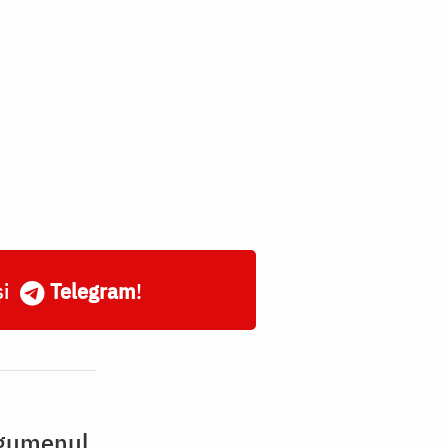
și
Telegram
!
egumenul