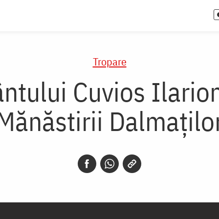
Tropare
ântului Cuvios Ilari
Mănăstirii Dalmațilo