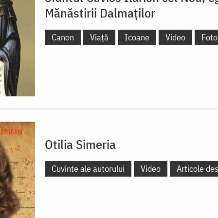
Mănăstirii Dalmaților
Canon
Viață
Icoane
Video
Foto
Otilia Simeria
Cuvinte ale autorului
Video
Articole de