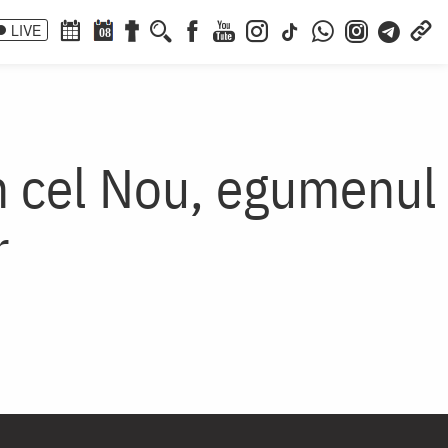
LIVE
08
on cel Nou, egumenul
r