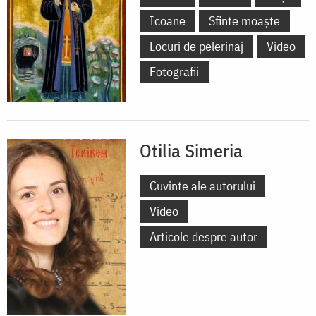
Icoane
Sfinte moaște
Locuri de pelerinaj
Video
Fotografii
Otilia Simeria
Cuvinte ale autorului
Video
Articole despre autor