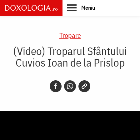
Skip
Meniu
to
main
Main
content
navigation
Tropare
(Video) Troparul Sfântului
Cuvios Ioan de la Prislop