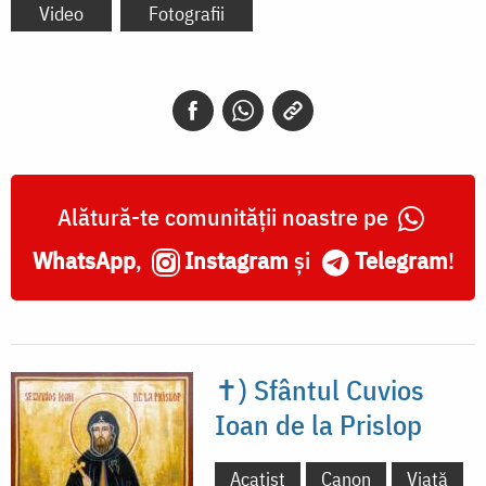
Video
Fotografii
Alătură-te comunității noastre pe
WhatsApp
,
Instagram
și
Telegram
!
✝) Sfântul Cuvios
Ioan de la Prislop
Acatist
Canon
Viață