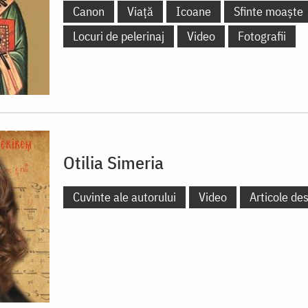
Canon
Viață
Icoane
Sfinte moaște
Locuri de pelerinaj
Video
Fotografii
Otilia Simeria
Cuvinte ale autorului
Video
Articole de