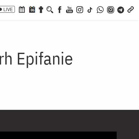
LIVE
06
rh Epifanie