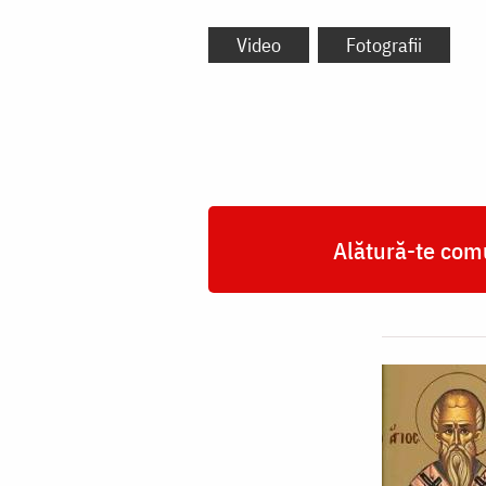
Video
Fotografii
Alătură-te comu