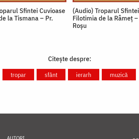
oparul Sfintei Cuvioase
(Audio) Troparul Sfinte
de la Tismana – Pr.
Filotimia de la Râmeț –
u
Roșu
Citește despre:
tropar
sfânt
ierarh
muzică
AUTORI