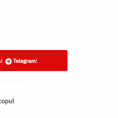
și
Telegram
!
scopul