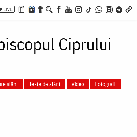
LIVE
07
piscopul Ciprului
pre sfânt
Texte de sfânt
Video
Fotografii