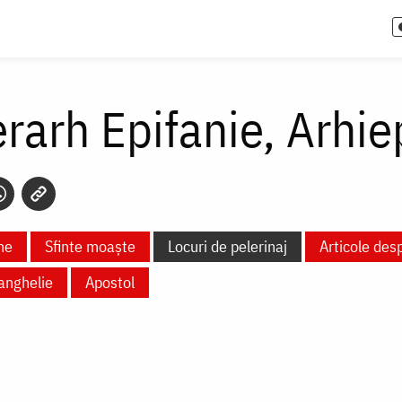
erarh Epifanie, Arhie
ne
Sfinte moaște
Locuri de pelerinaj
Articole des
anghelie
Apostol