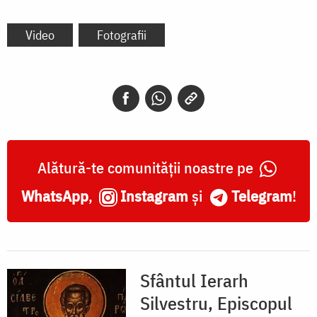
Video
Fotografii
Alătură-te comunității noastre pe
WhatsApp
,
Instagram
și
Telegram
!
Sfântul Ierarh
Silvestru, Episcopul