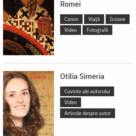
Romei
Canon
Viață
Icoane
Video
Fotografii
Otilia Simeria
Cuvinte ale autorului
Video
Articole despre autor