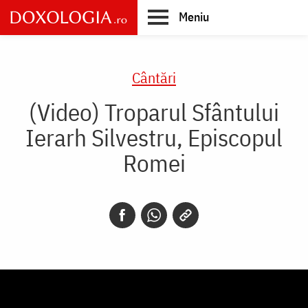
Skip
Meniu
to
main
Main
content
navigation
Cântări
(Video) Troparul Sfântului
Ierarh Silvestru, Episcopul
Romei