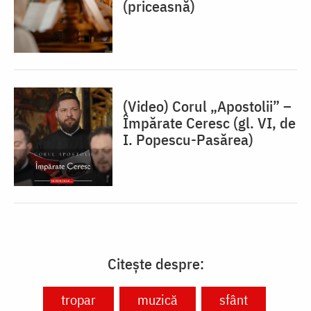
(priceasnă)
(Video) Corul „Apostolii” –
⁠Împărate Ceresc (gl. VI, de
I. Popescu-Pasărea)
Citește despre:
tropar
muzică
sfânt