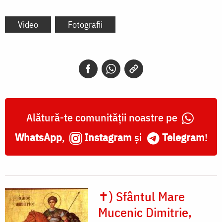
Video
Fotografii
Alătură-te comunității noastre pe
WhatsApp
,
Instagram
și
Telegram
!
✝) Sfântul Mare
Mucenic Dimitrie,