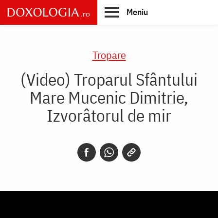
Skip
Meniu
to
main
Main
content
navigation
Tropare
(Video) Troparul Sfântului
Mare Mucenic Dimitrie,
Izvorâtorul de mir