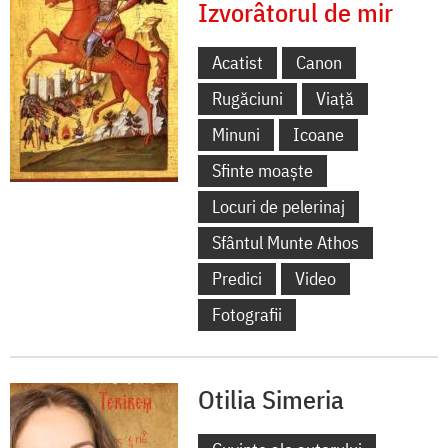
Izvorâtorul de mir
Acatist
Canon
Rugăciuni
Viață
Minuni
Icoane
Sfinte moaște
Locuri de pelerinaj
Sfântul Munte Athos
Predici
Video
Fotografii
Otilia Simeria