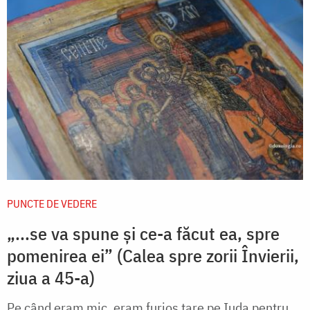
PUNCTE DE VEDERE
„...se va spune și ce-a făcut ea, spre
pomenirea ei” (Calea spre zorii Învierii,
ziua a 45-a)
Pe când eram mic, eram furios tare pe Iuda pentru