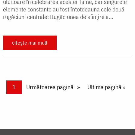
uluitoare în celebrarea acestei Taine, dar singurele
elemente constante au fost întotdeauna cele două
rugăciuni centrale: Rugăciunea de sfințire a...
citește mai mult
Paginare
Current page
1
Next page
Următoarea pagină
Last page
Ultima pagină »