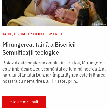
TAINE, IERURGII, SLUJBELE BISERICII
Mirungerea, taină a Bisericii –
Semnificații teologice
Botezul este naşterea omului în Hristos, Mirungerea
este îmbrăcarea cu veşmântul de lumină necreată al
harului Sfântului Duh, iar Împărtăşirea este hrănirea
noastră cu nemurirea lui Hristos, prin...
citește mai mult