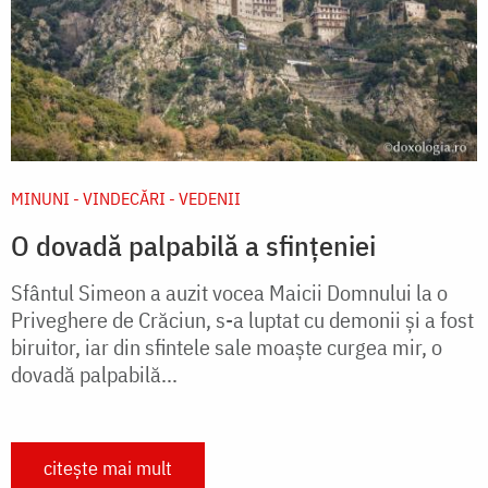
MINUNI - VINDECĂRI - VEDENII
O dovadă palpabilă a sfințeniei
Sfântul Simeon a auzit vocea Maicii Domnului la o
Priveghere de Crăciun, s-a luptat cu demonii şi a fost
biruitor, iar din sfintele sale moaşte curgea mir, o
dovadă palpabilă...
citește mai mult