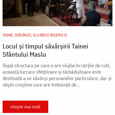
TAINE, IERURGII, SLUJBELE BISERICII
Locul și timpul săvârșirii Tainei
Sfântului Maslu
După structura pe care o are slujba în cărțile de cult,
această lucrare sfințitoare și tămăduitoare este
destinată a se săvârși persoanelor particulare, dar și
obștii creștine care are trebuință de...
citește mai mult