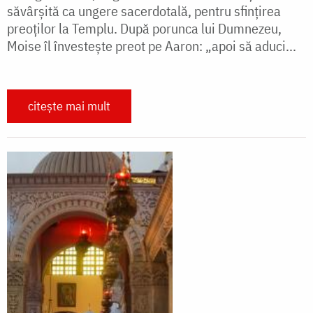
săvârşită ca ungere sacerdotală, pentru sfinţirea
preoţilor la Templu. După porunca lui Dumnezeu,
Moise îl învesteşte preot pe Aaron: „apoi să aduci...
citește mai mult