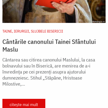
TAINE, IERURGII, SLUJBELE BISERICII
Cântările canonului Tainei Sfântului
Maslu
Cântarea sau citirea canonului Maslului, la casa
bolnavului sau în Biserică, are menirea de a-i
învredința pe cei prezenți asupra ajutorului
dumnezeiesc. Stihul „Stăpâne, Hristoase
Milostive,...
citește mai mult