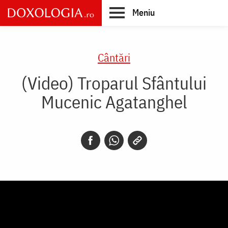
Skip
Meniu
to
main
Main
content
navigation
Cântări
(Video) Troparul Sfântului
Mucenic Agatanghel