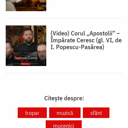
(Video) Corul „Apostolii” –
⁠Împărate Ceresc (gl. VI, de
I. Popescu-Pasărea)
Citește despre:
tropar
muzică
sfânt
mucenici