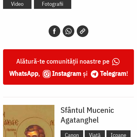
Video
Fotografii
Alătură-te comunității noastre pe
WhatsApp
,
Instagram
și
Telegram
!
Sfântul Mucenic
Agatanghel
Canon
Viață
Icoane