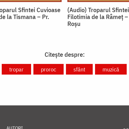
oparul Sfintei Cuvioase
(Audio) Troparul Sfinte
de la Tismana – Pr.
Filotimia de la Râmeț –
u
Roșu
Citește despre:
tropar
proroc
sfânt
muzică
AUTORI