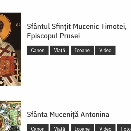
Sfântul Sfințit Mucenic Timotei,
Episcopul Prusei
Canon
Viață
Icoane
Video
Sfânta Muceniță Antonina
Canon
Viață
Icoane
Video
Foto