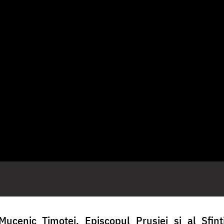
 Mucenic Timotei, Episcopul Prusiei și al Sfin