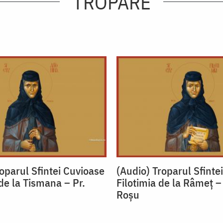
TROPARE
oparul Sfintei Cuvioase
(Audio) Troparul Sfinte
de la Tismana – Pr.
Filotimia de la Râmeț –
u
Roșu