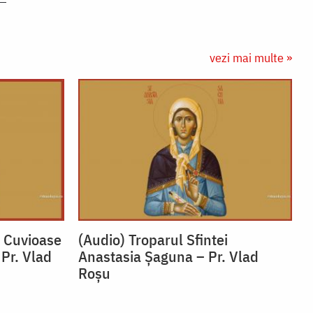
vezi mai multe »
i Cuvioase
(Audio) Troparul Sfintei
 Pr. Vlad
Anastasia Șaguna – Pr. Vlad
Roșu