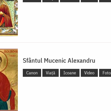
Sfântul Mucenic Alexandru
Canon
Viață
Icoane
Video
Foto