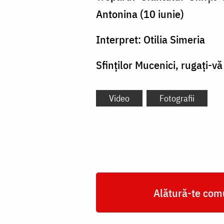
Antonina (10 iunie)
Interpret: Otilia Simeria
Sfinților Mucenici, rugați-v
Video
Fotografii
Alătură-te comu