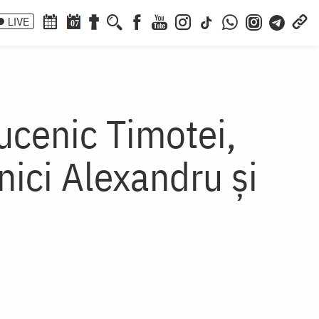
LIVE
07
Mucenic Timotei,
nici Alexandru și