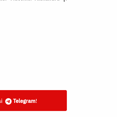
și
Telegram
!