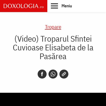
Skip
Meniu
to
main
Main
content
navigation
Tropare
(Video) Troparul Sfintei
Cuvioase Elisabeta de la
Pasărea