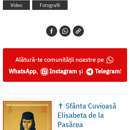
Video
Fotografii
Alătură-te comunității noastre pe
WhatsApp
,
Instagram
și
Telegram
!
✝ Sfânta Cuvioasă
Elisabeta de la
Pasărea