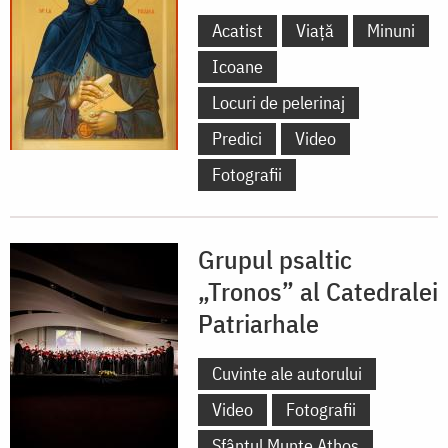
Acatist
Viață
Minuni
Icoane
Locuri de pelerinaj
Predici
Video
Fotografii
Grupul psaltic
„Tronos” al Catedralei
Patriarhale
Cuvinte ale autorului
Video
Fotografii
Sfântul Munte Athos