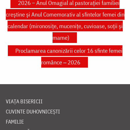
2026 – Anul Omagial al pastorației familiei
creștine și Anul Comemorativ al sfintelor femei din
calendar (mironosițe, mucenițe, cuvioase, soții și
mame)
Proclamarea canonizării celor 16 sfinte femei
românce ‒ 2026
VIAȚA BISERICII
CUVINTE DUHOVNICEȘTI
FAMILIE