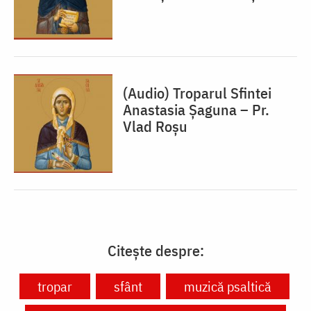
(Audio) Troparul Sfintei
Anastasia Șaguna – Pr.
Vlad Roșu
Citește despre:
tropar
sfânt
muzică psaltică