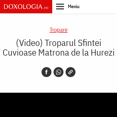
Skip
Meniu
to
main
Main
content
navigation
Tropare
(Video) Troparul Sfintei
Cuvioase Matrona de la Hurezi