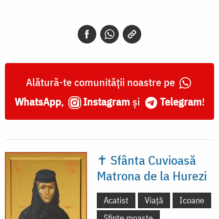
Alătură-te comunității noastre pe
WhatsApp
,
Instagram
și
Telegram
!
✝ Sfânta Cuvioasă
Matrona de la Hurezi
Acatist
Viață
Icoane
Sfinte moaște