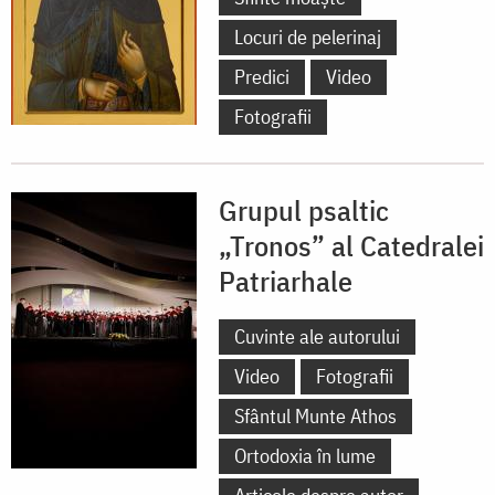
Locuri de pelerinaj
Predici
Video
Fotografii
Grupul psaltic
„Tronos” al Catedralei
Patriarhale
Cuvinte ale autorului
Video
Fotografii
Sfântul Munte Athos
Ortodoxia în lume