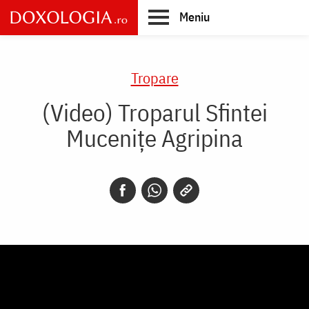
Skip
Meniu
to
main
Main
content
navigation
Tropare
(Video) Troparul Sfintei
Mucenițe Agripina