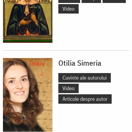
Video
Otilia Simeria
Cuvinte ale autorului
Video
Articole despre autor