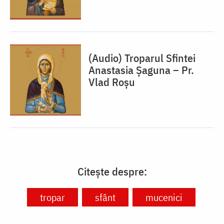
(Audio) Troparul Sfintei
Anastasia Șaguna – Pr.
Vlad Roșu
Citește despre:
tropar
sfânt
mucenici