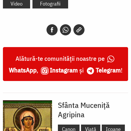
Video
Fotografii
Alătură-te comunității noastre pe
WhatsApp
,
Instagram
și
Telegram
!
Sfânta Muceniță
Agripina
Canon
Viață
Icoane