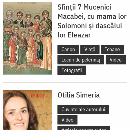
Sfinții 7 Mucenici
Macabei, cu mama lor
Solomoni și dascălul
lor Eleazar
Canon
Viață
Icoane
Locuri de pelerinaj
Video
Fotografii
Otilia Simeria
Cuvinte ale autorului
Video