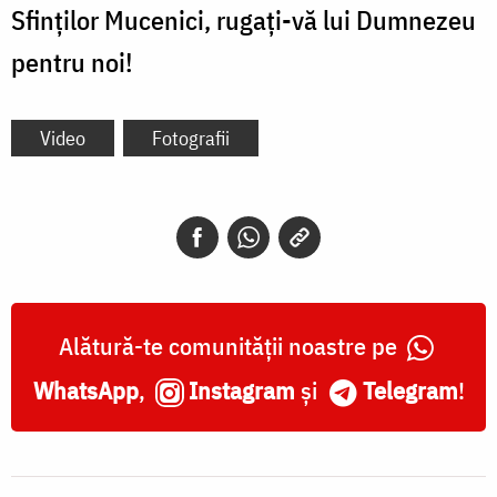
Sfinților Mucenici, rugați-vă lui Dumnezeu
pentru noi!
Video
Fotografii
Alătură-te comunității noastre pe
WhatsApp
,
Instagram
și
Telegram
!