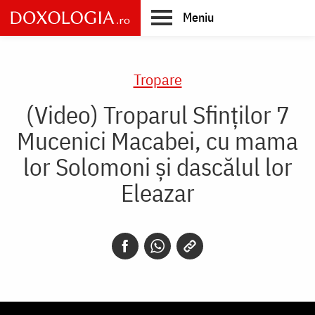
Skip
Meniu
to
main
Main
content
navigation
Tropare
(Video) Troparul Sfinților 7
Mucenici Macabei, cu mama
lor Solomoni și dascălul lor
Eleazar