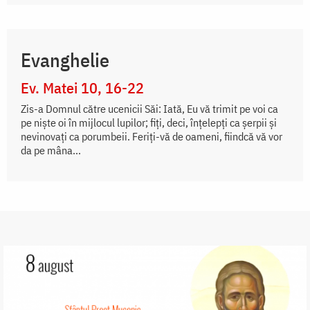
Evanghelie
Ev. Matei 10, 16-22
Zis-a Domnul către ucenicii Săi: Iată, Eu vă trimit pe voi ca
pe niște oi în mijlocul lupilor; fiți, deci, înțelepți ca șerpii și
nevinovați ca porumbeii. Feriți-vă de oameni, fiindcă vă vor
da pe mâna...