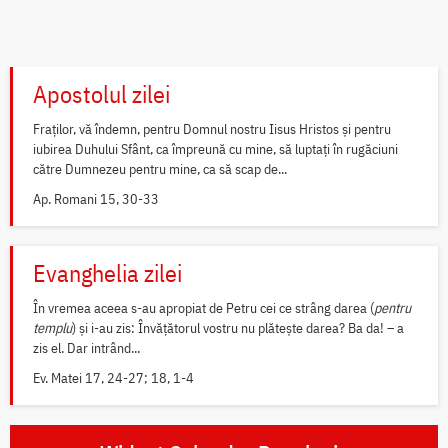
Apostolul zilei
Fraților, vă îndemn, pentru Domnul nostru Iisus Hristos și pentru
iubirea Duhului Sfânt, ca împreună cu mine, să luptați în rugăciuni
către Dumnezeu pentru mine, ca să scap de...
Ap. Romani 15, 30-33
Evanghelia zilei
În vremea aceea s-au apropiat de Petru cei ce strâng darea (
pentru
templu
) și i-au zis: Învățătorul vostru nu plătește darea? Ba da! – a
zis el. Dar intrând...
Ev. Matei 17, 24-27; 18, 1-4