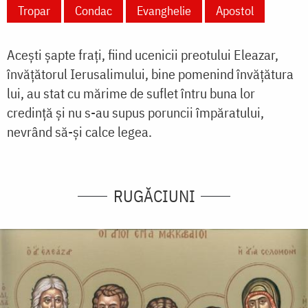
Tropar
Condac
Evanghelie
Apostol
Acești șapte frați, fiind ucenicii preotului Eleazar,
învățătorul Ierusalimului, bine pomenind învățătura
lui, au stat cu mărime de suflet întru buna lor
credință și nu s-au supus poruncii împăratului,
nevrând să-și calce legea.
RUGĂCIUNI