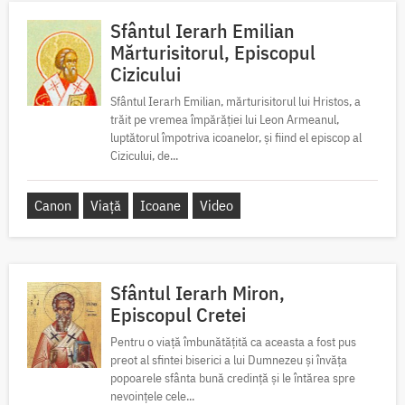
Sfântul Ierarh Emilian
Mărturisitorul, Episcopul
Cizicului
Sfântul Ierarh Emilian, mărturisitorul lui Hristos, a
trăit pe vremea împărăției lui Leon Armeanul,
luptătorul împotriva icoanelor, și fiind el episcop al
Cizicului, de...
Canon
Viață
Icoane
Video
Sfântul Ierarh Miron,
Episcopul Cretei
Pentru o viață îmbunătățită ca aceasta a fost pus
preot al sfintei biserici a lui Dumnezeu și învăța
popoarele sfânta bună credință și le întărea spre
nevoințele cele...