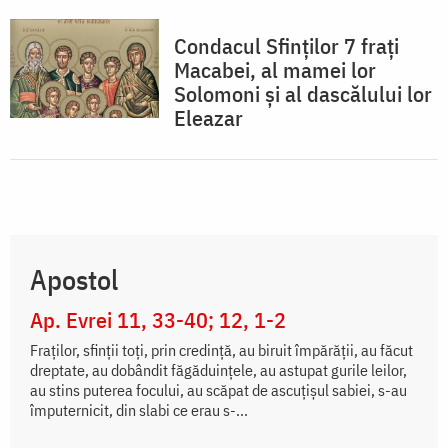
Condacul Sfinţilor 7 fraţi
Macabei, al mamei lor
Solomoni şi al dascălului lor
Eleazar
Apostol
Ap. Evrei 11, 33-40; 12, 1-2
Fraților, sfinții toți, prin credință, au biruit împărății, au făcut
dreptate, au dobândit făgăduințele, au astupat gurile leilor,
au stins puterea focului, au scăpat de ascuțișul sabiei, s-au
împuternicit, din slabi ce erau s-...