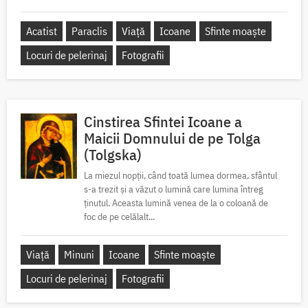
Acatist
Paraclis
Viață
Icoane
Sfinte moaște
Locuri de pelerinaj
Fotografii
Cinstirea Sfintei Icoane a
Maicii Domnului de pe Tolga
(Tolgska)
La miezul nopții, când toată lumea dormea, sfântul
s-a trezit și a văzut o lumină care lumina întreg
ținutul. Aceasta lumină venea de la o coloană de
foc de pe celălalt...
Viață
Minuni
Icoane
Sfinte moaște
Locuri de pelerinaj
Fotografii