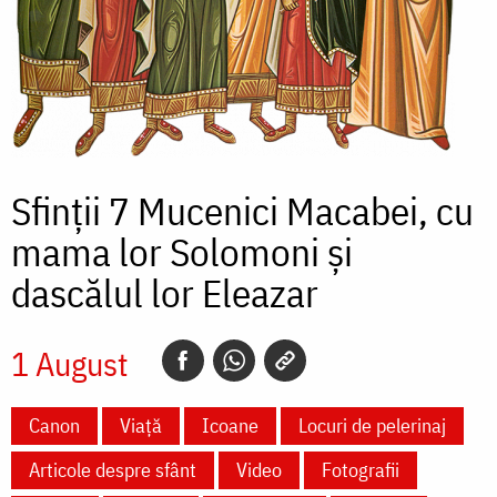
Sfinții 7 Mucenici Macabei, cu
mama lor Solomoni și
dascălul lor Eleazar
1 August
Canon
Viață
Icoane
Locuri de pelerinaj
Articole despre sfânt
Video
Fotografii