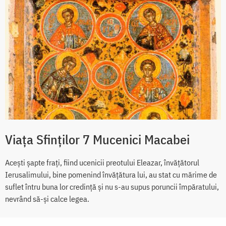
Viața Sfinților 7 Mucenici Macabei
Acești șapte frați, fiind ucenicii preotului Eleazar, învățătorul
Ierusalimului, bine pomenind învățătura lui, au stat cu mărime de
suflet întru buna lor credință și nu s-au supus poruncii împăratului,
nevrând să-și calce legea.