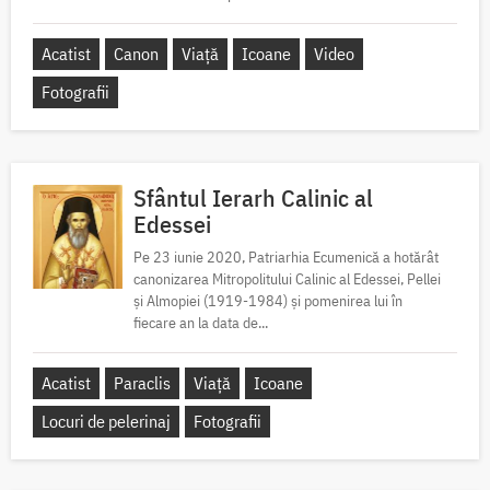
Acatist
Canon
Viață
Icoane
Video
Fotografii
Sfântul Ierarh Calinic al
Edessei
Pe 23 iunie 2020, Patriarhia Ecumenică a hotărât
canonizarea Mitropolitului Calinic al Edessei, Pellei
și Almopiei (1919-1984) și pomenirea lui în
fiecare an la data de...
Acatist
Paraclis
Viață
Icoane
Locuri de pelerinaj
Fotografii