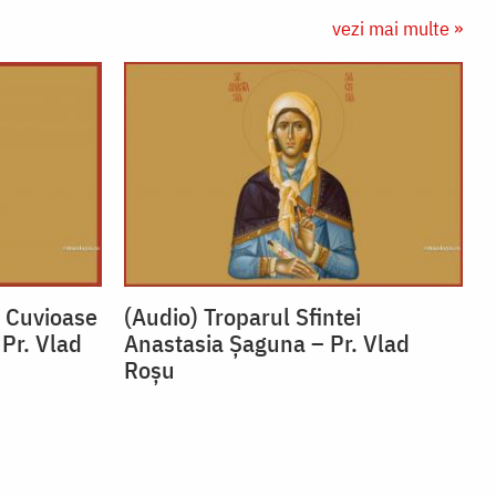
vezi mai multe »
i Cuvioase
(Audio) Troparul Sfintei
 Pr. Vlad
Anastasia Șaguna – Pr. Vlad
Roșu