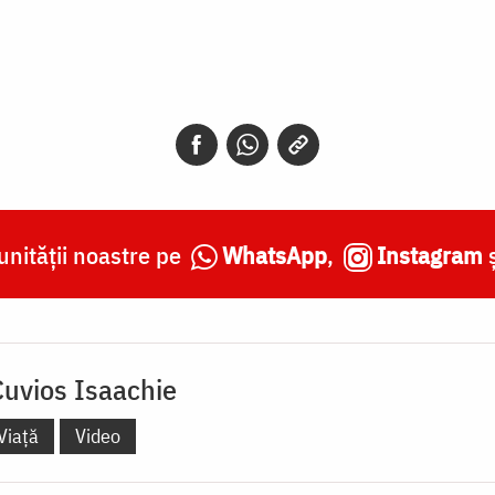
nității noastre pe
WhatsApp
,
Instagram
Cuvios Isaachie
Viață
Video