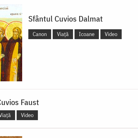
Sfântul Cuvios Dalmat
Canon
Viață
Icoane
Video
Cuvios Faust
Viață
Video