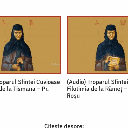
oparul Sfintei Cuvioase
(Audio) Troparul Sfinte
de la Tismana – Pr.
Filotimia de la Râmeț –
u
Roșu
Citește despre: