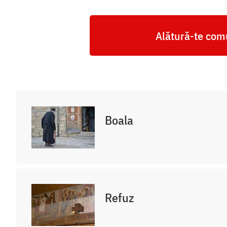
Alătură-te comu
Boala
Refuz