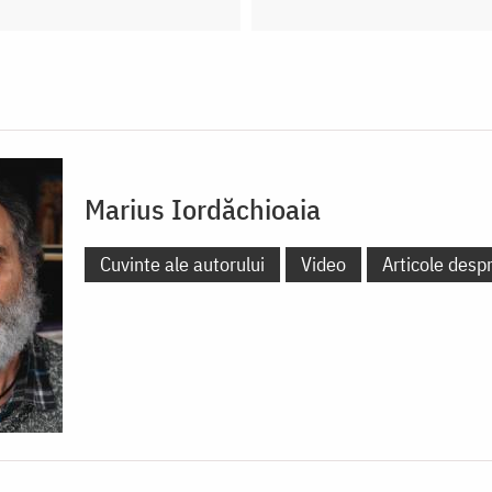
Marius Iordăchioaia
Cuvinte ale autorului
Video
Articole desp