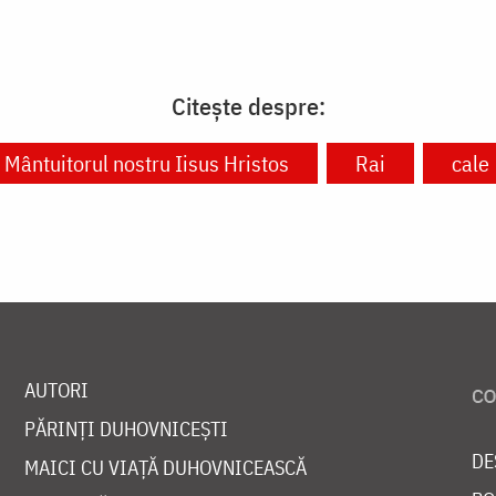
Citește despre:
Mântuitorul nostru Iisus Hristos
Rai
cale
AUTORI
PĂRINȚI DUHOVNICEȘTI
DE
MAICI CU VIAȚĂ DUHOVNICEASCĂ