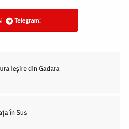
și
Telegram
!
ura ieșire din Gadara
ața în Sus