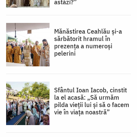
astăzi?”
Mănăstirea Ceahlău și-a
sărbătorit hramul în
prezența a numeroși
pelerini
Sfântul Ioan Iacob, cinstit
la el acasă: „Să urmăm
pilda vieții lui și să o facem
vie în viața noastră”