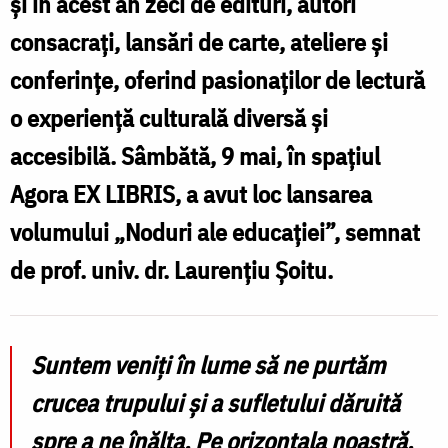
și în acest an zeci de edituri, autori
F
consacrați, lansări de carte, ateliere și
conferințe, oferind pasionaților de lectură
o experiență culturală diversă și
accesibilă. Sâmbătă, 9 mai, în spațiul
Agora EX LIBRIS, a avut loc lansarea
volumului „Noduri ale educației”, semnat
de prof. univ. dr. Laurențiu Șoitu.
Suntem veniți în lume să ne purtăm
crucea trupului și a sufletului dăruită
spre a ne înălța. Pe orizontala noastră,