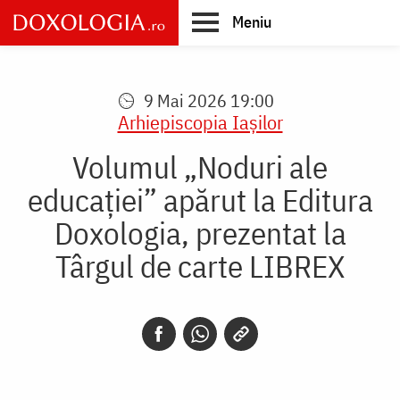
Skip
Meniu
to
main
Main
content
navigation
9 Mai 2026 19:00
Arhiepiscopia Iaşilor
Volumul „Noduri ale
educației” apărut la Editura
Doxologia, prezentat la
Târgul de carte LIBREX