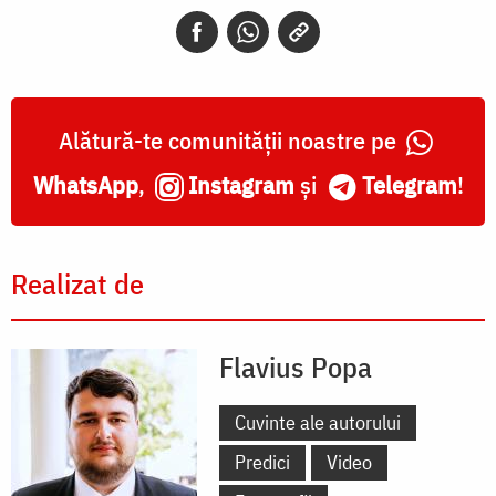
Alătură-te comunității noastre pe
WhatsApp
,
Instagram
și
Telegram
!
Realizat de
Flavius Popa
Cuvinte ale autorului
Predici
Video