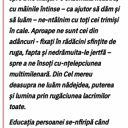
cu mâinile întinse – ca ajutor să dăm și
să luăm – ne-ntâlnim cu toți cei trimiși
în cale. Aproape ne sunt cei din
adâncuri - fixați în rădăcini sfințite de
ruga, fapta și nedrămuita-le jertfă –
spre a ne însoți cu-nțelepciunea
multimilenară. Din Cel mereu
deasupra ne luăm nădejdea, puterea
și lumina prin rugăciunea lacrimilor
toate.
Educația persoanei se-nfiripă când