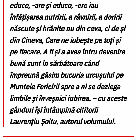
educo, -are și educo, -ere iau
înfățișarea nutririi, a râvnirii, a doririi
născute și hrănite nu din ceva, ci de și
din Cineva, Care ne iubește pe toți și
pe fiecare. A fi și a avea întru devenire
bună sunt în sărbătoare când
împreună găsim bucuria urcușului pe
Muntele Fericirii spre a ni se dezlega
limbile și înveșnici iubirea.
– cu aceste
gânduri își întâmpină cititorii
Laurențiu Șoitu, autorul volumului.