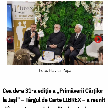
Foto:
Foto: Flavius Popa
Flavius
Popa
Cea de-a 31-a ediție a „Primăverii Cărților
la Iași” – Târgul de Carte LIBREX – a reunit
F