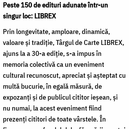
Peste 150 de edituri adunate într-un
singur loc: LIBREX
Prin longevitate, amploare, dinamică,
valoare şi tradiţie, Târgul de Carte LIBREX,
ajuns la a 30-a ediție, s-a impus în
memoria colectivă ca un eveniment
cultural recunoscut, apreciat şi aşteptat cu
multă bucurie, în egală măsură, de
expozanţi şi de publicul cititor ieşean, şi
nu numai, la acest eveniment fiind
prezenţi cititori de toate vârstele. În