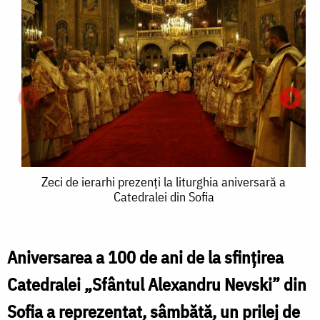
Zeci
Zeci de ierarhi prezenți la liturghia aniversară a
Catedralei din Sofia
de
ierarhi
prezenți
Aniversarea a 100 de ani de la sfințirea
Z
la
Catedralei „Sfântul Alexandru Nevski” din
liturghia
Sofia a reprezentat, sâmbătă, un prilej de