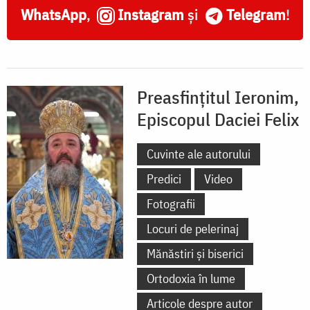
WhatsApp
,
Instagram
și
Telegram
!
Preasfințitul Ieronim,
Episcopul Daciei Felix
Cuvinte ale autorului
Predici
Video
Fotografii
Locuri de pelerinaj
Mănăstiri și biserici
Ortodoxia în lume
Articole despre autor