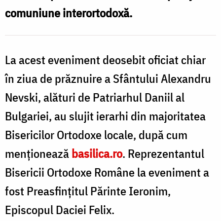
i
aniversară
comuniune interortodoxă.
p
a
l
Catedralei
l
din
La acest eveniment deosebit oficiat chiar
a
Sofia
în ziua de prăznuire a Sfântului Alexandru
Nevski, alături de Patriarhul Daniil al
C
Bulgariei, au slujit ierarhi din majoritatea
d
Bisericilor Ortodoxe locale, după cum
S
menționează
basilica.ro
. Reprezentantul
Bisericii Ortodoxe Române la eveniment a
fost Preasfințitul Părinte Ieronim,
Episcopul Daciei Felix.