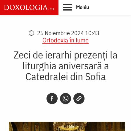
Skip
Meniu
to
main
Main
content
navigation
25 Noiembrie 2024 10:43
Ortodoxia în lume
Zeci de ierarhi prezenți la
liturghia aniversară a
Catedralei din Sofia