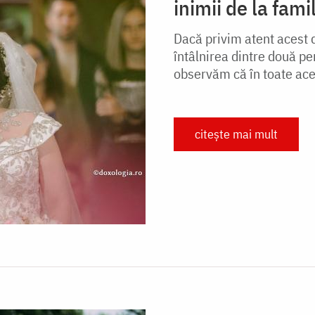
inimii de la fam
Dacă privim atent acest dr
întâlnirea dintre două pe
observăm că în toate ace
citește mai mult