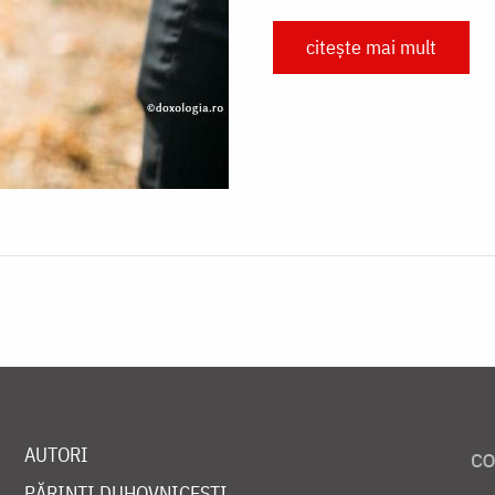
citește mai mult
AUTORI
PĂRINȚI DUHOVNICEȘTI