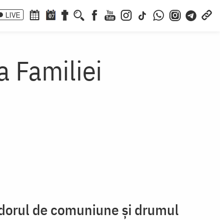
LIVE
07
a Familiei
– dorul de comuniune și drumul