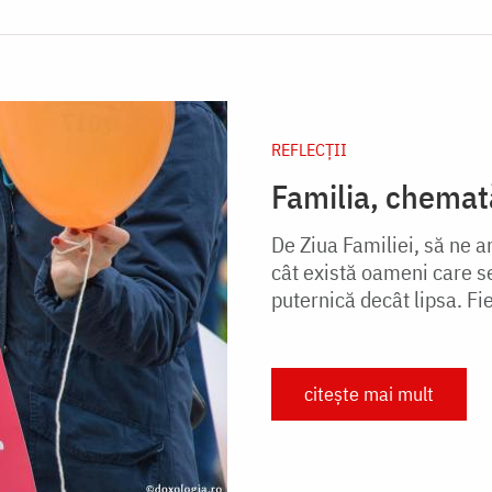
REFLECȚII
Familia, chemată
De Ziua Familiei, să ne 
cât există oameni care se
puternică decât lipsa. Fi
citește mai mult