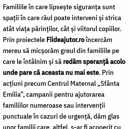
Familiile în care lipsește siguranța sunt
spații în care răul poate interveni și strica
atât viața părinților, cât și viitorul copiilor.
Prin proiectele
Fiideajutor.ro
încercăm
mereu să micșorăm greul din familiile pe
care le întâlnim și să
redăm speranță acolo
unde pare că aceasta nu mai este
. Prin
acțiuni precum Centrul Maternal „Sfânta
Emilia”, campanii pentru ajutorarea
familiilor numeroase sau intervenții
punctuale în cazuri de urgență, dăm glas
unor familii care, altfel, s-ar fi acoperit cu