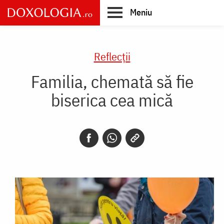
Skip
Meniu
to
main
Main
content
navigation
Reflecții
Familia, chemată să fie
biserica cea mică