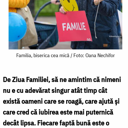
Familia,
Familia, biserica cea mică / Foto: Oana Nechifor
biserica
cea
De Ziua Familiei, să ne amintim că nimeni
mică
nu e cu adevărat singur atât timp cât
/
există oameni care se roagă, care ajută și
Foto:
care cred că iubirea este mai puternică
Oana
decât lipsa. Fiecare faptă bună este o
Nechifor