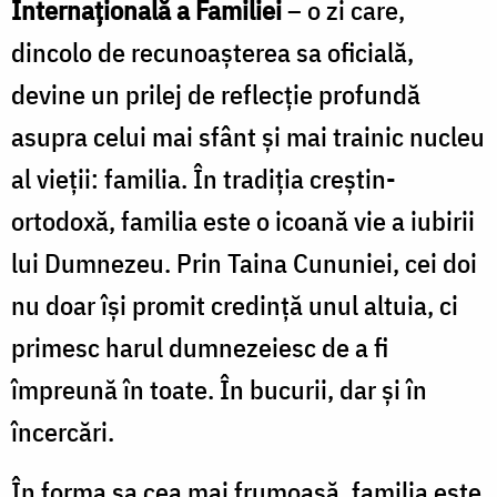
Internațională a Familiei
– o zi care,
dincolo de recunoașterea sa oficială,
devine un prilej de reflecție profundă
asupra celui mai sfânt și mai trainic nucleu
al vieții: familia.
În tradiția creștin-
ortodoxă, familia este o icoană vie a iubirii
lui Dumnezeu.
Prin Taina Cununiei, cei doi
nu doar își promit credință unul altuia, ci
primesc harul dumnezeiesc de a fi
împreună în toate. În bucurii, dar și în
încercări.
În forma sa cea mai frumoasă, familia este