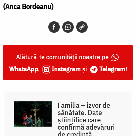
(Anca Bordeanu)
Alătură-te comunității noastre pe
WhatsApp
,
Instagram
și
Telegram
!
Familia – izvor de
sănătate. Date
științifice care
confirmă adevăruri
de credință