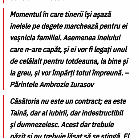
Momentul în care tinerii îşi aşază
inelele pe degete marchează pentru ei
veşnicia familiei. Asemenea inelului
care n-are capăt, şi ei vor fi legaţi unul
de celălalt pentru totdeauna, la bine şi
la greu, şi vor împărţi totul împreună. –
Părintele Ambrozie Iurasov
Căsătoria nu este un contract; ea este
Taină, dar al iubirii, dar indestructibil
şi dumnezeiesc. Acest dar trebuie
păzit şi nu trebuie lăsat să se stingă. El