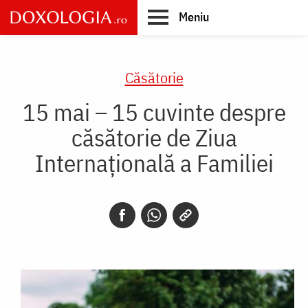
Skip
Meniu
to
main
Main
content
navigation
Căsătorie
15 mai – 15 cuvinte despre
căsătorie de Ziua
Internațională a Familiei