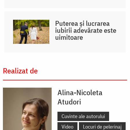
Puterea și lucrarea
iubirii adevărate este
uimitoare
Realizat de
Alina-Nicoleta
Atudori
Cuvinte ale autorului
Video
Locuri de pelerinaj