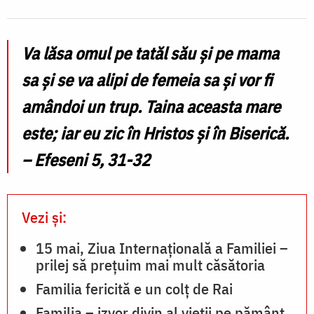
Z
F
Va lăsa omul pe tatăl său şi pe mama
sa şi se va alipi de femeia sa şi vor fi
amândoi un trup. Taina aceasta mare
este; iar eu zic în Hristos şi în Biserică.
– Efeseni 5, 31-32
Vezi și:
15 mai, Ziua Internaţională a Familiei –
prilej să prețuim mai mult căsătoria
Familia fericită e un colț de Rai
Familia – izvor divin al vieții pe pământ