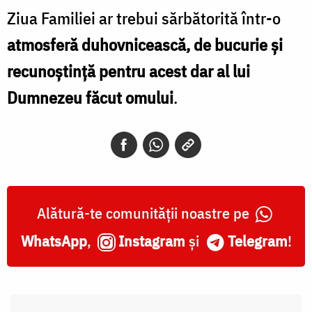
Ziua Familiei ar trebui sărbătorită într-o
atmosferă duhovnicească, de bucurie și
recunoștință pentru acest dar al lui
Dumnezeu făcut omului
.
Alătură-te comunității noastre pe
WhatsApp
,
Instagram
și
Telegram
!