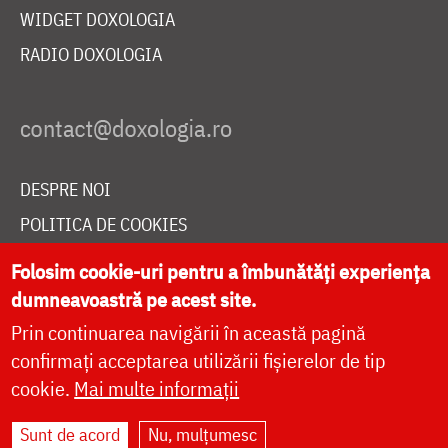
WIDGET DOXOLOGIA
RADIO DOXOLOGIA
DESPRE NOI
POLITICA DE COOKIES
DONEAZĂ ONLINE PENTRU CATEDRALA NAȚIONALĂ
Folosim cookie-uri pentru a îmbunătăți experiența
dumneavoastră pe acest site.
Prin continuarea navigării în această pagină
LIVE
confirmați acceptarea utilizării fișierelor de tip
cookie.
Mai multe informații
Site dezvoltat de
DOXOLOGIA MEDIA
,
Sunt de acord
Nu, mulțumesc